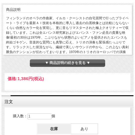
商品説明
フィンランドのオペラの作曲家、イルカ・クーシストの自宅居間で行ったプライベ
ート・ライブを最新ＡＩ技術を本格的に導入し過去の白黒映像とは比較にならない
くらい自然なカラー化を実現し、更に音もリマスターされた極上クオリティーで収
録しています。これは全エバンス研究家およびエバンス・ファン必見の貴重な映
像!最初の30分は1970年、こぶりながら状態のよいピアノを提供されたエバンスも
終始ゴキゲン。音楽的な質問にも真摯に応え、トリオの演奏も緊張感たっぷりで
す。リラックスした状況ながら、繊細で美しいサウンドの中から、この上ない真剣
勝負のテンションが伝わってまいります。1970年のトリオのヨーロッパでの演奏
は、これまでにもいくつか陽の目を見ておりますが、この映像は、ひと際貴重な物
といえましょう。個人邸宅のリビングという私的空間という会場の雰囲気も最高で
▼ 商品説明の続きを見る ▼
す。ライブ・アット・イルカ・クーシスト宅、ラウッタ島、ヘルシンキ、フィンラ
ンド １９７０ フル・カラー・バーション 1.Interview 1 2.Emily 3.Interview 2 4.Alfie
5.Interview 3 6.Nardis ビル・エヴァンス(p) エディ・ゴメス(b) マーティー・モレル
価格:
1,386円
(税込)
(dr)
注文
購入数：
個
在庫
あり