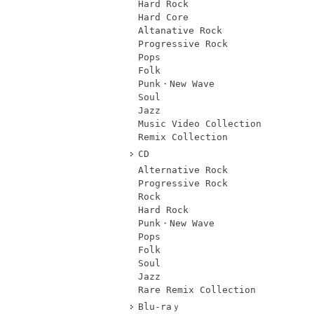
Hard Rock
Hard Core
Altanative Rock
Progressive Rock
Pops
Folk
Punk・New Wave
Soul
Jazz
Music Video Collection
Remix Collection
CD
Alternative Rock
Progressive Rock
Rock
Hard Rock
Punk・New Wave
Pops
Folk
Soul
Jazz
Rare Remix Collection
Blu-raｙ