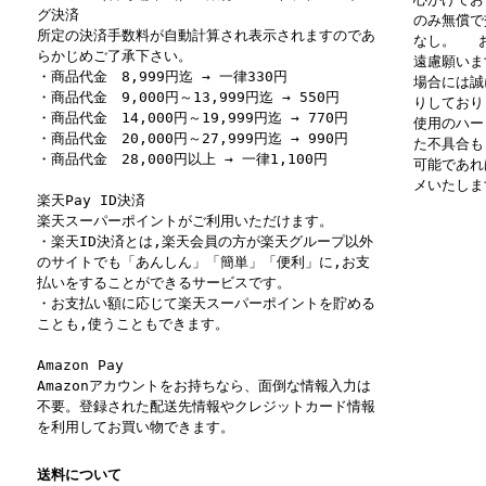
グ決済
のみ無償で
所定の決済手数料が自動計算され表示されますのであ
なし。 お
らかじめご了承下さい。
遠慮願いま
・商品代金 8,999円迄 → 一律330円
場合には誠
・商品代金 9,000円～13,999円迄 → 550円
りしており
・商品代金 14,000円～19,999円迄 → 770円
使用のハー
・商品代金 20,000円～27,999円迄 → 990円
た不具合も
・商品代金 28,000円以上 → 一律1,100円
可能であれ
メいたしま
楽天Pay ID決済
楽天スーパーポイントがご利用いただけます。
・楽天ID決済とは,楽天会員の方が楽天グループ以外
のサイトでも「あんしん」「簡単」「便利」に,お支
払いをすることができるサービスです。
・お支払い額に応じて楽天スーパーポイントを貯める
ことも,使うこともできます。
Amazon Pay
Amazonアカウントをお持ちなら、面倒な情報入力は
不要。登録された配送先情報やクレジットカード情報
を利用してお買い物できます。
送料について