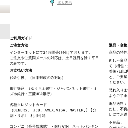
拡大表示
ご利用ガイド
ご注文方法
返品・交換
インターネットにて24時間受け付けております。
商品の特性
ご注文やご質問メールの対応は、土日祝日を除く平日
但し不良品
のみです。
て（梱包・
お支払い方法
着後7日以
と、ご要望
代金引換、（日本郵政のみ対応）
ください。
銀行振込 （ゆうちょ銀行・ジャパンネット銀行・ミ
恐れ入りま
ズホ銀行・三菱UFJ銀行）
ようご了承
返品送料：
各種クレジットカード
だし、不良
（DINERS, JCB, AMEX,VISA, MASTER,) [分
いにてお送
割・リボ] 利用可能
不良品： 
コンビニ（番号端末式）・銀行ATM ネットバンキン
心がけてお