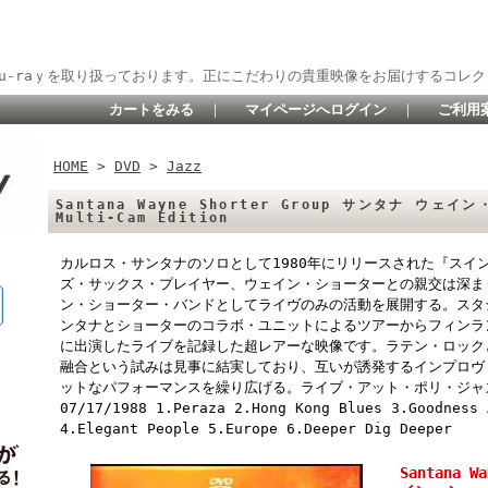
lu-raｙを取り扱っております。正にこだわりの貴重映像をお届けするコレク
カートをみる
｜
マイページへログイン
｜
ご利用
HOME
>
DVD
>
Jazz
Santana Wayne Shorter Group サンタナ ウェイン
Multi-Cam Edition
カルロス・サンタナのソロとして1980年にリリースされた『スイ
ズ・サックス・プレイヤー、ウェイン・ショーターとの親交は深まり
ン・ショーター・バンドとしてライヴのみの活動を展開する。スタ
ンタナとショーターのコラボ・ユニットによるツアーからフィンラ
に出演したライブを記録した超レアーな映像です。ラテン・ロック
融合という試みは見事に結実しており、互いが誘発するインプロヴ
ットなパフォーマンスを繰り広げる。ライブ・アット・ポリ・ジャ
07/17/1988 1.Peraza 2.Hong Kong Blues 3.Goodness 
4.Elegant People 5.Europe 6.Deeper Dig Deeper
Santana 