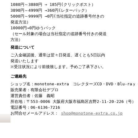
1080円～3880円 → 185円(クリックポスト）
3890円～4999円 →360円(レターパック）
5000円～9999円 →0円(当社指定の追跡番号付きの
発送方法）
10000円→0円ゆうパック
（セール対象の場合は当社指定の追跡番号付きの発送
方法）
発送について
ご入金確認後、通常は翌々日発送、遅くとも5日以内
発送いたします
※受注状況により前後致します。予めご了承下さい。
ご連絡先
ショップ名：monotone-extra コレクターズCD・DVD・Blu-r
販売業者：有限会社デプロ
運営責任者：佐藤 義昭
所在地：〒553-0006 大阪府大阪市福島区吉野2-11-20-226（号）
電話番号：06-6136-7216
お問合せメールアドレス：
shop@monotone-extra.co.jp