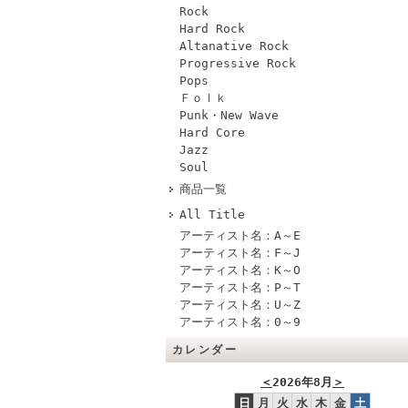
Rock
Hard Rock
Altanative Rock
Progressive Rock
Pops
Ｆｏｌｋ
Punk・New Wave
Hard Core
Jazz
Soul
商品一覧
All Title
アーティスト名：A～E
アーティスト名：F～J
アーティスト名：K～O
アーティスト名：P～T
アーティスト名：U～Z
アーティスト名：0～9
カレンダー
＜
2026年8月
＞
日
月
火
水
木
金
土