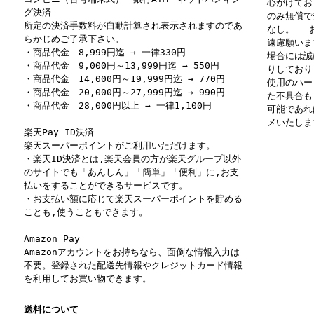
心がけてお
グ決済
のみ無償で
所定の決済手数料が自動計算され表示されますのであ
なし。 お
らかじめご了承下さい。
遠慮願いま
・商品代金 8,999円迄 → 一律330円
場合には誠
・商品代金 9,000円～13,999円迄 → 550円
りしており
・商品代金 14,000円～19,999円迄 → 770円
使用のハー
・商品代金 20,000円～27,999円迄 → 990円
た不具合も
・商品代金 28,000円以上 → 一律1,100円
可能であれ
メいたしま
楽天Pay ID決済
楽天スーパーポイントがご利用いただけます。
・楽天ID決済とは,楽天会員の方が楽天グループ以外
のサイトでも「あんしん」「簡単」「便利」に,お支
払いをすることができるサービスです。
・お支払い額に応じて楽天スーパーポイントを貯める
ことも,使うこともできます。
Amazon Pay
Amazonアカウントをお持ちなら、面倒な情報入力は
不要。登録された配送先情報やクレジットカード情報
を利用してお買い物できます。
送料について