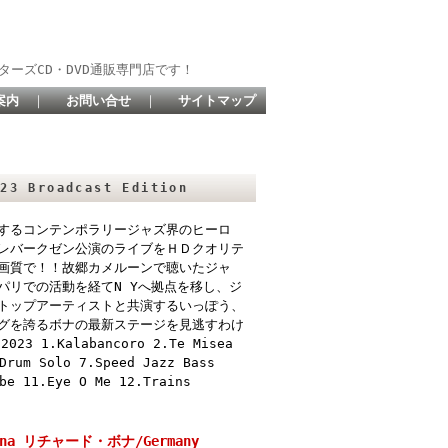
ターズCD・DVD通販専門店です！
案内
｜
お問い合せ
｜
サイトマップ
3 Broadcast Edition
するコンテンポラリージャズ界のヒーロ
レバークゼン公演のライブをＨＤクオリテ
画質で！！故郷カメルーンで聴いたジャ
パリでの活動を経てN Yへ拠点を移し、ジ
トップアーティストと共演するいっぽう、
グを誇るボナの最新ステージを見逃すわけ
1.Kalabancoro 2.Te Misea
Drum Solo 7.Speed Jazz Bass
be 11.Eye O Me 12.Trains
Bona リチャード・ボナ/Germany