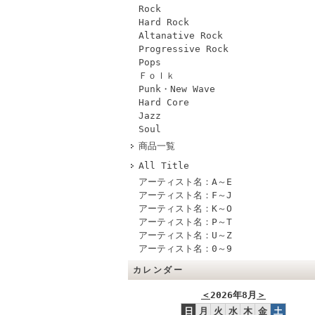
Rock
Hard Rock
Altanative Rock
Progressive Rock
Pops
Ｆｏｌｋ
Punk・New Wave
Hard Core
Jazz
Soul
商品一覧
All Title
アーティスト名：A～E
アーティスト名：F～J
アーティスト名：K～O
アーティスト名：P～T
アーティスト名：U～Z
アーティスト名：0～9
カレンダー
＜
2026年8月
＞
日
月
火
水
木
金
土