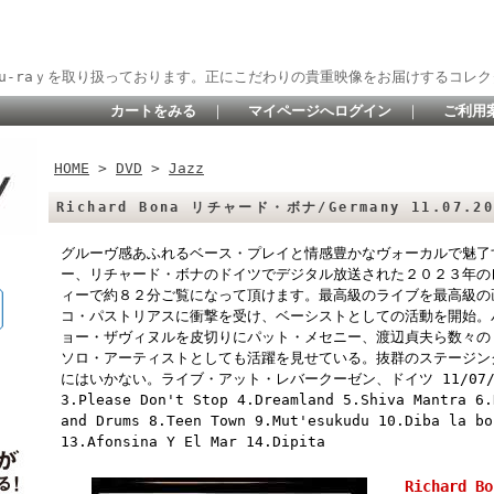
lu-raｙを取り扱っております。正にこだわりの貴重映像をお届けするコレク
カートをみる
｜
マイページへログイン
｜
ご利用
HOME
>
DVD
>
Jazz
Richard Bona リチャード・ボナ/Germany 11.07.202
グルーヴ感あふれるベース・プレイと情感豊かなヴォーカルで魅了
ー、リチャード・ボナのドイツでデジタル放送された２０２３年の
ィーで約８２分ご覧になって頂けます。最高級のライブを最高級の
コ・パストリアスに衝撃を受け、ベーシストとしての活動を開始。
ョー・ザヴィヌルを皮切りにパット・メセニー、渡辺貞夫ら数々の
ソロ・アーティストとしても活躍を見せている。抜群のステージン
にはいかない。ライブ・アット・レバークーゼン、ドイツ 11/07/2023 
3.Please Don't Stop 4.Dreamland 5.Shiva Mantra 6.
and Drums 8.Teen Town 9.Mut'esukudu 10.Diba la bo
13.Afonsina Y El Mar 14.Dipita
Richard 