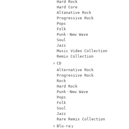
Hard Rock
Hard Core
Altanative Rock
Progressive Rock
Pops
Folk
Punk・New Wave
Soul
Jazz
Music Video Collection
Remix Collection
CD
Alternative Rock
Progressive Rock
Rock
Hard Rock
Punk・New Wave
Pops
Folk
Soul
Jazz
Rare Remix Collection
Blu-raｙ