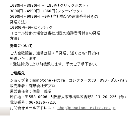
1080円～3880円 → 185円(クリックポスト）
3890円～4999円 →360円(レターパック）
5000円～9999円 →0円(当社指定の追跡番号付きの
発送方法）
10000円→0円ゆうパック
（セール対象の場合は当社指定の追跡番号付きの発送
方法）
発送について
ご入金確認後、通常は翌々日発送、遅くとも5日以内
発送いたします
※受注状況により前後致します。予めご了承下さい。
ご連絡先
ショップ名：monotone-extra コレクターズCD・DVD・Blu-r
販売業者：有限会社デプロ
運営責任者：佐藤 義昭
所在地：〒553-0006 大阪府大阪市福島区吉野2-11-20-226（号）
電話番号：06-6136-7216
お問合せメールアドレス：
shop@monotone-extra.co.jp