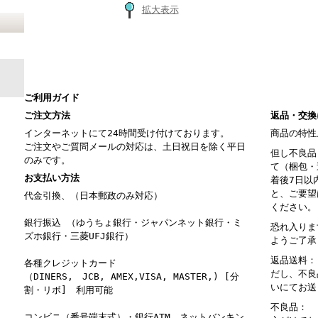
拡大表示
ご利用ガイド
ご注文方法
返品・交換
インターネットにて24時間受け付けております。
商品の特性
ご注文やご質問メールの対応は、土日祝日を除く平日
但し不良品
のみです。
て（梱包・
お支払い方法
着後7日以
と、ご要望
代金引換、（日本郵政のみ対応）
ください。
銀行振込 （ゆうちょ銀行・ジャパンネット銀行・ミ
恐れ入りま
ズホ銀行・三菱UFJ銀行）
ようご了承
返品送料：
各種クレジットカード
だし、不良
（DINERS, JCB, AMEX,VISA, MASTER,) [分
いにてお送
割・リボ] 利用可能
不良品： 
コンビニ（番号端末式）・銀行ATM ネットバンキン