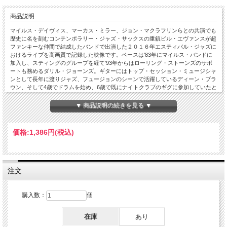
商品説明
マイルス・デイヴィス、マーカス・ミラー、ジョン・マクラフリンらとの共演でも
歴史に名を刻むコンテンポラリー・ジャズ・サックスの重鎮ビル・エヴァンスが超
ファンキーな仲間で結成したバンドで出演した２０１６年エスティバル・ジャズに
おけるライブを高画質で記録した映像です。ベースは'83年にマイルス・バンドに
加入し、スティングのグループを経て'93年からはローリング・ストーンズのサポ
ートも務めるダリル・ジョーンズ。ギターにはトップ・セッション・ミュージシャ
ンとして長年に渡りジャズ、フュージョンのシーンで活躍しているディーン・ブラ
ウン、そして4歳でドラムを始め、6歳で既にナイトクラブのギグに参加していたと
いうデニス・チェンバース。彼のシングルストロークのスピードは速すぎて、しか
もスピードが速くてもドラムの音を完全にならし切るパワフルさがあり、ダイナミ
▼ 商品説明の続きを見る ▼
クス、グルーヴも素晴らしく、いわゆる弱点がまるで無い超絶ドラムを見せつけて
くれます。あらゆる音楽ファンをノックアウトすることと、文字通りのドリーム・
セッションに興奮が高まること間違いなし！ライブ・アット・エスティバル・ジャ
価格:
1,386円
(税込)
ズ、ルガーノ、スイス 07/09/2016 1.In Your Heart 2.Tit For Tat 3.Cool Eddie 4.Soul
Bop 5.Kings And Queens 6.Let's Pretend 7.Jean Pierre
注文
購入数：
個
在庫
あり