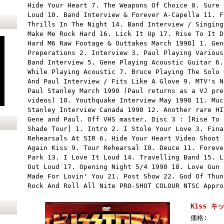
Hide Your Heart 7. The Weapons Of Choice 8. Sure 
Loud 10. Band Interview & Forever A-Capella 11. F
Thrills In The Night 14. Band Interview / Singing
Make Me Rock Hard 16. Lick It Up 17. Rise To It D
Hard M6 Raw Footage & Outtakes March 1990] 1. Gen
Preperations 2. Interview 3. Paul Playing Various
Band Interview 5. Gene Playing Acoustic Guitar 6.
While Playing Acoustic 7. Bruce Playing The Solo 
And Paul Interview / Fits Like A Glove 9. MTV's N
Paul Stanley March 1990 (Paul returns as a VJ pre
videos) 10. Youthquake Interview May 1990 11. Muc
Stanley Interview Canada 1990 12. Another rare HI
Gene and Paul. Off VHS master. Disc 3 : [Rise To 
Shade Tour] 1. Intro 2. I Stole Your Love 3. Fina
Rehearsals At SIR 6. Hide Your Heart Video Shoot 
Again Kiss 9. Tour Rehearsal 10. Deuce 11. Foreve
Park 13. I Love It Loud 14. Travelling Band 15. L
Out Loud 17. Opening Night 5/4 1990 18. Love Gun 
Made For Lovin' You 21. Post Show 22. God Of Thun
Rock And Roll All Nite PRO-SHOT COLOUR NTSC Appro
Kiss キッ
価格: