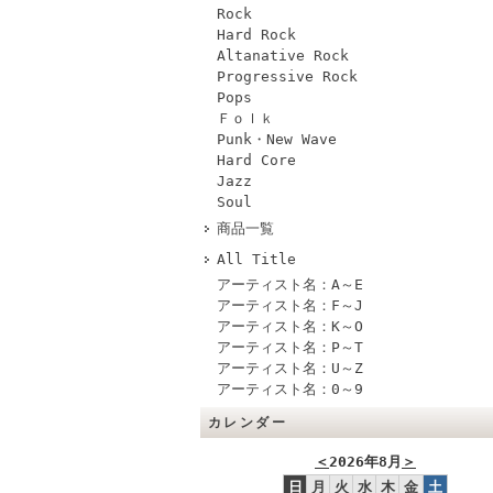
Rock
Hard Rock
Altanative Rock
Progressive Rock
Pops
Ｆｏｌｋ
Punk・New Wave
Hard Core
Jazz
Soul
商品一覧
All Title
アーティスト名：A～E
アーティスト名：F～J
アーティスト名：K～O
アーティスト名：P～T
アーティスト名：U～Z
アーティスト名：0～9
カレンダー
＜
2026年8月
＞
日
月
火
水
木
金
土