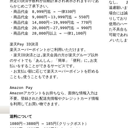
所定の決済手数料が自動計算され表示されますのであ
なし。 お
らかじめご了承下さい。
遠慮願いま
・商品代金 8,999円迄 → 一律330円
場合には誠
・商品代金 9,000円～13,999円迄 → 550円
りしており
・商品代金 14,000円～19,999円迄 → 770円
使用のハー
・商品代金 20,000円～27,999円迄 → 990円
た不具合も
・商品代金 28,000円以上 → 一律1,100円
可能であれ
メいたしま
楽天Pay ID決済
楽天スーパーポイントがご利用いただけます。
・楽天ID決済とは,楽天会員の方が楽天グループ以外
のサイトでも「あんしん」「簡単」「便利」に,お支
払いをすることができるサービスです。
・お支払い額に応じて楽天スーパーポイントを貯める
ことも,使うこともできます。
Amazon Pay
Amazonアカウントをお持ちなら、面倒な情報入力は
不要。登録された配送先情報やクレジットカード情報
を利用してお買い物できます。
送料について
1080円～3880円 → 185円(クリックポスト）