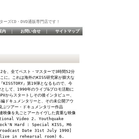
ターズCD・DVD通販専門店です！
案内
｜
お問い合せ
｜
サイトマップ
パート2を、全てベスト・マスターで3時間52分
こに。これは海外のKISS研究家が膨大な
ISSTORY』第19弾となるもので、今
ト2として、1990年のライブ&プロモ活動に
のPVからスタートしその後インタビュー、
」の本編ドキュメンタリーと、その未公開アウ
に及ぶツアー・ドキュメンタリー作品
』期の関連映像を丸ごとアーカイヴした貴重な映像
nal Video 2. Youthquake
ock'N Hard : Special KISS, M6
roadcast Date 31st July 1990]
live in rehearsal room) 6.