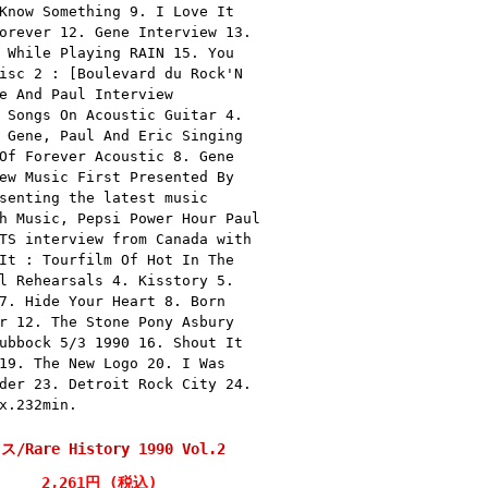
Know Something 9. I Love It
orever 12. Gene Interview 13.
 While Playing RAIN 15. You
isc 2 : [Boulevard du Rock'N
e And Paul Interview
 Songs On Acoustic Guitar 4.
 Gene, Paul And Eric Singing
Of Forever Acoustic 8. Gene
ew Music First Presented By
senting the latest music
h Music, Pepsi Power Hour Paul
TS interview from Canada with
It : Tourfilm Of Hot In The
l Rehearsals 4. Kisstory 5.
7. Hide Your Heart 8. Born
r 12. The Stone Pony Asbury
ubbock 5/3 1990 16. Shout It
19. The New Logo 20. I Was
der 23. Detroit Rock City 24.
x.232min.
ス/Rare History 1990 Vol.2
2,261円 (税込)