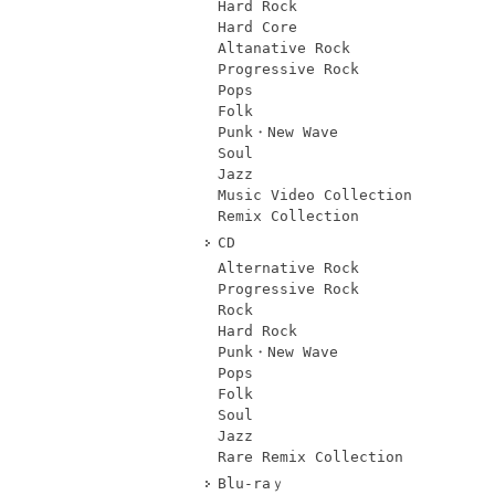
Hard Rock
Hard Core
Altanative Rock
Progressive Rock
Pops
Folk
Punk・New Wave
Soul
Jazz
Music Video Collection
Remix Collection
CD
Alternative Rock
Progressive Rock
Rock
Hard Rock
Punk・New Wave
Pops
Folk
Soul
Jazz
Rare Remix Collection
Blu-raｙ