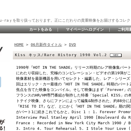
lu-raｙを取り扱っております。正にこだわりの貴重映像をお届けするコレク
カートをみる
｜
マイページへログイン
｜
ご利用
HOME
>
06月新作タイトル
>
DVD
Kiss キッス/Rare History 1990 Vol.2
1990年『HOT IN THE SHADE』リリース時期のレア映像集
にわたり収録した、究極のコンピレーション・ビデオの第19弾がこ
映像素材を最新機器を用いてセレクト・編纂した、レア・シリーズ『K
回はエリック・カー最後の『HOT IN THE SHADE』時期のパー
焦点を当てた映像をコンパイル。そして映像はまず「Forever」
フランスのHR/HM専門番組が制作した特番「Special KISS
トテイク映像、さらにファンによって編集&制作された、約88分
『RISE TO IT』など、とにかく『HOT IN THE SHADE
がパート1に続きこれでもかと。Disc 1 : 1. Forever Promotio
Interview Paul Stanley April 1990 [Boulevard du R
France : Recorded in New York City March 1990 / B
3. Intro 4. Tour Rehearsal 5. I Stole Your Love (