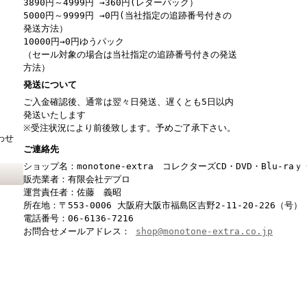
3890円～4999円 →360円(レターパック）
5000円～9999円 →0円(当社指定の追跡番号付きの
発送方法）
10000円→0円ゆうパック
（セール対象の場合は当社指定の追跡番号付きの発送
方法）
発送について
ご入金確認後、通常は翌々日発送、遅くとも5日以内
発送いたします
※受注状況により前後致します。予めご了承下さい。
わせ
ご連絡先
ショップ名：monotone-extra コレクターズCD・DVD・Blu-r
販売業者：有限会社デプロ
運営責任者：佐藤 義昭
所在地：〒553-0006 大阪府大阪市福島区吉野2-11-20-226（号）
電話番号：06-6136-7216
お問合せメールアドレス：
shop@monotone-extra.co.jp