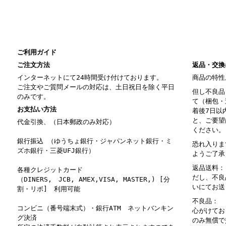
ご利用ガイド
ご注文方法
返品・交換
インターネットにて24時間受け付けております。
商品の特性
ご注文やご質問メールの対応は、土日祝日を除く平日
但し不良品
のみです。
て（梱包・
お支払い方法
着後7日以
と、ご要望
代金引換、（日本郵政のみ対応）
ください。
銀行振込 （ゆうちょ銀行・ジャパンネット銀行・ミ
恐れ入りま
ズホ銀行・三菱UFJ銀行）
ようご了承
返品送料：
各種クレジットカード
だし、不良
（DINERS, JCB, AMEX,VISA, MASTER,) [分
いにてお送
割・リボ] 利用可能
不良品： 
コンビニ（番号端末式）・銀行ATM ネットバンキン
心がけてお
グ決済
のみ無償で