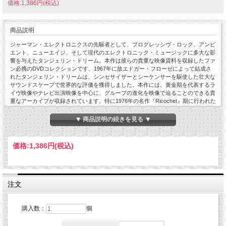
価格:1,386円(税込)
商品説明
ジャーマン・エレクトロニクスの先駆者として、プログレッシヴ・ロック、アンビ
エント、ニューエイジ、そして現代のエレクトロニック・ミュージックに多大な影
響を与えたタンジェリン・ドリーム。本作は彼らの貴重な映像資料を収録したファ
ン必携のDVDコレクションです。1967年に故エドガー・フローゼによって結成さ
れたタンジェリン・ドリームは、シンセサイザーとシーケンサーを駆使した壮大な
サウンドスケープで世界的な評価を獲得しました。本作には、黄金期を代表するラ
イヴ映像やテレビ出演映像を中心に、グループの進化を映像で辿ることのできる貴
重なアーカイブが収録されています。特に1976年の名作『Ricochet』期に行われた
英国コヴェントリー大聖堂での歴史的パフォーマンス映像は大きな見どころ。当時
としては革新的だった巨大シンセサイザー群と幻想的な照明演出が織りなす、まさ
▼ 商品説明の続きを見る ▼
にタンジェリン・ドリームならではの異次元空間を体感することができます。さら
に1980年代以降のライヴ映像や、オーケストラとの共演映像、ポーランド公演の
映像資料なども収録。シーケンサー・ミュージックの発展過程を視覚的に追体験で
価格:
1,386円
(税込)
きる内容となっています。クラウス・シュルツェ、ブライアン・イーノ、ジャン＝
ミッシェル・ジャールはもちろん、現代のテクノ、アンビエント、トランス、映画
音楽にも絶大な影響を与えたタンジェリン・ドリーム。本作はその革新的なサウン
ドとヴィジュアル世界を映像で堪能できる貴重なコレクションです。幻想的で宇宙
的な電子音楽の世界を愛するファン、プログレッシヴ・ロック愛好家、そして電子
注文
音楽史に興味を持つすべてのリスナーにお薦めの映像アーカイブです。Two Bunch
Palms Poland Coventry Cathedral 1976（『Ricochet』期） Tangerine Dream with
Orchestra（White Eagle）フォト・スライドショー（35枚収録）収録時間：約100
購入数：
個
分以上