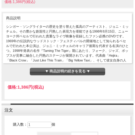
価格:1,386円(税込)
商品説明
シンガー・ソングライターの歴史を塗り替えた孤高のアーティスト、ジョニ・ミッ
チェル。その豊かな創造性と円熟した表現力を堪能できる1998年8月15日、ニュー
ヨーク州ベセルで行われた貴重なライヴ映像を収録したファン必携のDVDです。
1969年の伝説的なウッドストック・フェスティバルの開催地として知られるベセ
ルで行われた本公演は、ジョニ・ミッチェルのキャリア後期を代表する名演のひと
つ。1998年発表の名作『Taming The Tiger』期にあたり、フォーク、ジャズ、ポッ
プスが見事に融合した円熟のステージが展開されています。代表曲「Hejira」
「Black Crow」「Just Like This Train」「Big Yellow Taxi」、そして彼女自身の人
生と深く結びついた歴史的名曲「Woodstock」までを披露。若き日の鋭さと成熟し
た表現力が共存する、まさにジョニ・ミッチェル芸術の集大成ともいえるパフォー
▼ 商品説明の続きを見る ▼
マンスです。また、「Summertime」「Comes Love」といったジャズ・スタンダ
ードも交えながら、ジャンルの枠を超えた独自の音楽世界を構築。透明感ある歌声
と独創的なギター・ワーク、そして詩人としての卓越した感性が存分に発揮されて
価格:
1,386円
(税込)
います。シンガー・ソングライターという枠を超え、20世紀音楽史にその名を刻ん
だジョニ・ミッチェル。本作はその円熟した表現力と創造性を映像で体験できる貴
重なライヴ作品です。長年のファンはもちろん、彼女の音楽に初めて触れる方にも
お薦めできる感動的なステージを収録しています。Recorded Live Bethel, New
York, USA August 15, 1998 Hejira Comes Love Summertime Crazy Cries Of Love
注文
No Apologies Sex Kills Magdalene Laundries Black Crow Moon At The Window
Slouching Towards Bethlehem Just Like This Train Big Yellow Taxi Trouble Man
Woodstock
購入数：
個