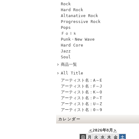
Rock
Hard Rock
Altanative Rock
Progressive Rock
Pops
Ｆｏｌｋ
Punk・New Wave
Hard Core
Jazz
Soul
商品一覧
All Title
アーティスト名：A～E
アーティスト名：F～J
アーティスト名：K～O
アーティスト名：P～T
アーティスト名：U～Z
アーティスト名：0～9
カレンダー
＜
2026年8月
＞
日
月
火
水
木
金
土