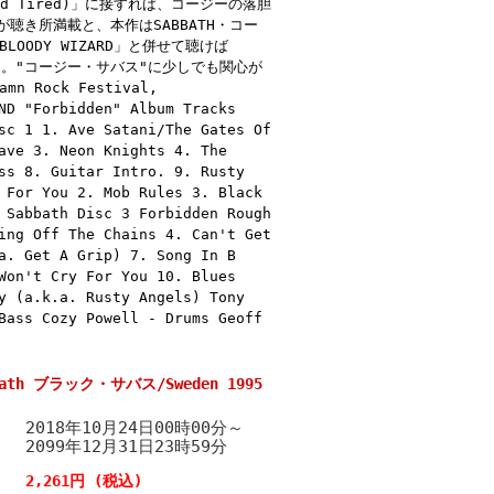
 And Tired)」に接すれば、コージーの落胆
聴き所満載と、本作はSABBATH・コー
ODY WIZARD」と併せて聴けば
ょう。"コージー・サバス"に少しでも関心が
 Rock Festival,
ND "Forbidden" Album Tracks
sc 1 1. Ave Satani/The Gates Of
ave 3. Neon Knights 4. The
ss 8. Guitar Intro. 9. Rusty
 For You 2. Mob Rules 3. Black
 Sabbath Disc 3 Forbidden Rough
ing Off The Chains 4. Can't Get
a. Get A Grip) 7. Song In B
Won't Cry For You 10. Blues
y (a.k.a. Rusty Angels) Tony
Bass Cozy Powell - Drums Geoff
bbath ブラック・サバス/Sweden 1995
2018年10月24日00時00分～
2099年12月31日23時59分
2,261円 (税込)