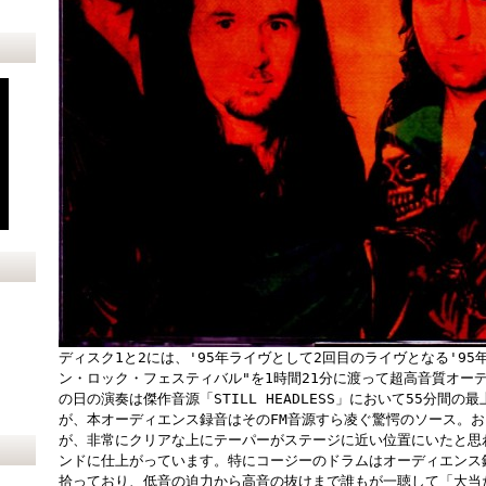
ディスク1と2には、'95年ライヴとして2回目のライヴとなる'95
ン・ロック・フェスティバル"を1時間21分に渡って超高音質オー
の日の演奏は傑作音源「STILL HEADLESS」において55分間
が、本オーディエンス録音はそのFM音源すら凌ぐ驚愕のソース。お
が、非常にクリアな上にテーパーがステージに近い位置にいたと思
ンドに仕上がっています。特にコージーのドラムはオーディエンス
拾っており、低音の迫力から高音の抜けまで誰もが一聴して「大当