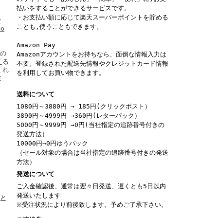
払いをすることができるサービスです。
・お支払い額に応じて楽天スーパーポイントを貯める
y
ことも,使うこともできます。
eo
Amazon Pay
ーの
Amazonアカウントをお持ちなら、面倒な情報入力は
える
不要。登録された配送先情報やクレジットカード情報
くれ
を利用してお買い物できます。
ま
送料について
1080円～3880円 → 185円(クリックポスト）
3890円～4999円 →360円(レターパック）
5000円～9999円 →0円(当社指定の追跡番号付きの
発送方法）
10000円→0円ゆうパック
（セール対象の場合は当社指定の追跡番号付きの発送
方法）
発送について
ご入金確認後、通常は翌々日発送、遅くとも5日以内
発送いたします
いと
※受注状況により前後致します。予めご了承下さい。