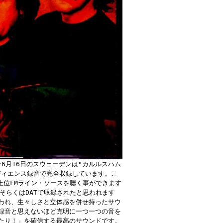
年6月16日のスウェーデンは"カルルスハム
ディエンス録音で完全収録しています。こ
の最上位FMライン・ソースを聴く事ができます
そらくはDATで収録されたと思われます
われ、生々しさと立体感を併せ持ったサウ
録音と思えないほど克明に一つ一つの音を
たり！」を確信する最高のサウンドです。