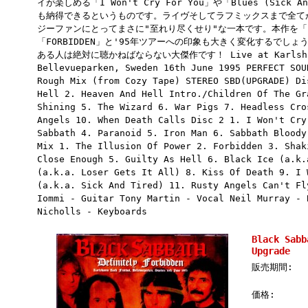
イが楽しめる「I Won't Cry For You」や「Blues (Sick
も納得できるというものです。ライヴそしてラフミックスまで全てが
ジーファンにとってまさに"至れり尽くせり"な一本です。本作を「BLO
「FORBIDDEN」と'95年ツアーへの印象も大きく変化するでし
ある人は絶対に聴かねばならない大傑作です！ Live at Karlshamn
Bellevueparken, Sweden 16th June 1995 PERFECT SOU
Rough Mix (from Cozy Tape) STEREO SBD(UPGRADE) Di
Hell 2. Heaven And Hell Intro./Children Of The Gr
Shining 5. The Wizard 6. War Pigs 7. Headless Cro
Angels 10. When Death Calls Disc 2 1. I Won't Cry
Sabbath 4. Paranoid 5. Iron Man 6. Sabbath Bloody
Mix 1. The Illusion Of Power 2. Forbidden 3. Shak
Close Enough 5. Guilty As Hell 6. Black Ice (a.k.
(a.k.a. Loser Gets It All) 8. Kiss Of Death 9. I 
(a.k.a. Sick And Tired) 11. Rusty Angels Can't Fl
Iommi - Guitar Tony Martin - Vocal Neil Murray - 
Nicholls - Keyboards
Black Sa
Upgrade
販売期間:
価格: