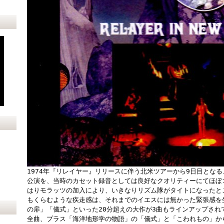
1974年『リレイヤー』リリースに伴う北米ツアーから9日目となる
公演を、当時のカセット録音としては良好なクオリティーにてほぼ
はりモラッツの加入により、いきなりリズム隊がタイトになったところで
もくらむような疾走感は、それまでのイエスには無かった緊張感を
の扉」「儀式」といった20分超えの大作が3曲もラインアップされ
全曲、プラス「海洋地形学の物語」の「儀式」と「こわれもの」か