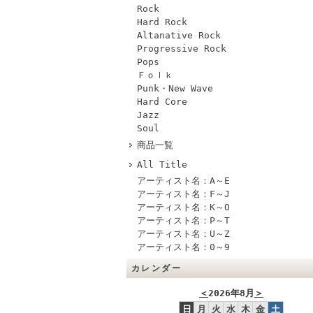
Rock
Hard Rock
Altanative Rock
Progressive Rock
Pops
Ｆｏｌｋ
Punk・New Wave
Hard Core
Jazz
Soul
商品一覧
All Title
アーティスト名：A～E
アーティスト名：F～J
アーティスト名：K～O
アーティスト名：P～T
アーティスト名：U～Z
アーティスト名：0～9
カレンダー
＜
2026年8月
＞
日
月
火
水
木
金
土