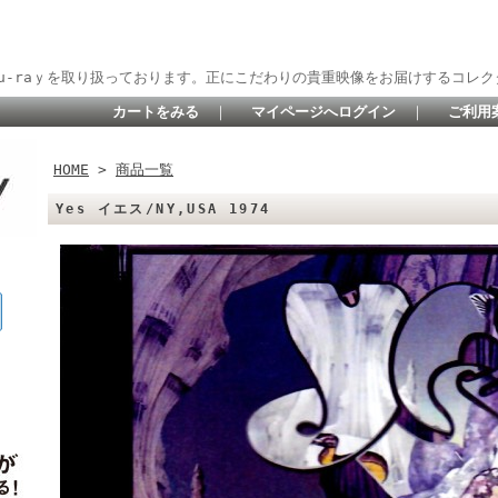
lu-raｙを取り扱っております。正にこだわりの貴重映像をお届けするコレク
カートをみる
｜
マイページへログイン
｜
ご利用
HOME
>
商品一覧
Yes イエス/NY,USA 1974