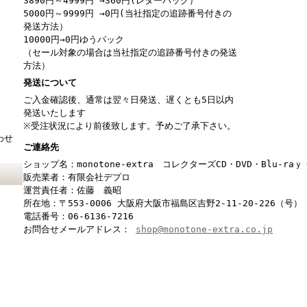
3890円～4999円 →360円(レターパック）
5000円～9999円 →0円(当社指定の追跡番号付きの
発送方法）
10000円→0円ゆうパック
（セール対象の場合は当社指定の追跡番号付きの発送
方法）
発送について
ご入金確認後、通常は翌々日発送、遅くとも5日以内
発送いたします
※受注状況により前後致します。予めご了承下さい。
わせ
ご連絡先
ショップ名：monotone-extra コレクターズCD・DVD・Blu-r
販売業者：有限会社デプロ
運営責任者：佐藤 義昭
所在地：〒553-0006 大阪府大阪市福島区吉野2-11-20-226（号）
電話番号：06-6136-7216
お問合せメールアドレス：
shop@monotone-extra.co.jp