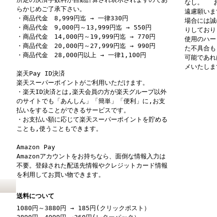
なし。 お
らかじめご了承下さい。
遠慮願いま
・商品代金 8,999円迄 → 一律330円
場合には誠
・商品代金 9,000円～13,999円迄 → 550円
りしており
・商品代金 14,000円～19,999円迄 → 770円
使用のハー
・商品代金 20,000円～27,999円迄 → 990円
た不具合も
・商品代金 28,000円以上 → 一律1,100円
可能であれ
メいたしま
楽天Pay ID決済
楽天スーパーポイントがご利用いただけます。
・楽天ID決済とは,楽天会員の方が楽天グループ以外
のサイトでも「あんしん」「簡単」「便利」に,お支
払いをすることができるサービスです。
・お支払い額に応じて楽天スーパーポイントを貯める
ことも,使うこともできます。
Amazon Pay
Amazonアカウントをお持ちなら、面倒な情報入力は
不要。登録された配送先情報やクレジットカード情報
を利用してお買い物できます。
送料について
1080円～3880円 → 185円(クリックポスト）