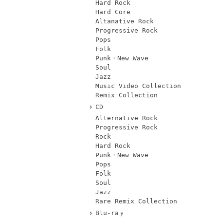
Hard Rock
Hard Core
Altanative Rock
Progressive Rock
Pops
Folk
Punk・New Wave
Soul
Jazz
Music Video Collection
Remix Collection
CD
Alternative Rock
Progressive Rock
Rock
Hard Rock
Punk・New Wave
Pops
Folk
Soul
Jazz
Rare Remix Collection
Blu-raｙ