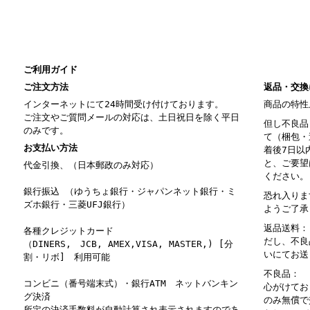
ご利用ガイド
ご注文方法
返品・交換
インターネットにて24時間受け付けております。
商品の特性
ご注文やご質問メールの対応は、土日祝日を除く平日
但し不良品
のみです。
て（梱包・
お支払い方法
着後7日以
と、ご要望
代金引換、（日本郵政のみ対応）
ください。
銀行振込 （ゆうちょ銀行・ジャパンネット銀行・ミ
恐れ入りま
ズホ銀行・三菱UFJ銀行）
ようご了承
返品送料：
各種クレジットカード
だし、不良
（DINERS, JCB, AMEX,VISA, MASTER,) [分
いにてお送
割・リボ] 利用可能
不良品： 
コンビニ（番号端末式）・銀行ATM ネットバンキン
心がけてお
グ決済
のみ無償で
所定の決済手数料が自動計算され表示されますのであ