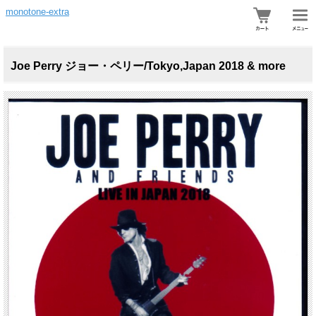
monotone-extra
Joe Perry ジョー・ペリー/Tokyo,Japan 2018 & more