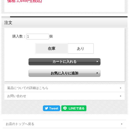
価格:
1,649円
(税込)
しか記録のなかった時期。ここで、さらに日程をフォーカスしてみましょう「北米
#1」の詳細・２月28日～３月05日（５公演）＊３月06日『SO THE STORY
GOES（シーダーラピッズ録音）』・３月07日～４月02日（22公演）＊４月03
日：シアトル公演 ←★本作★・４月04日～５月14日（32公演）＊５月15日『SO
THE STORY GOES（ランドバー映像）』新発掘の大元マスター起こしによる瑞々
注文
しいサウンド そんなショウを真空パックした本作は、著名コレクター“Lucifer
Burns”氏によって発掘された大元マスター起こしで、記録の少なかった「北米#1」
に新たな傑作。瑞々しくもリッチなオーディエンス録音で、決してサウンドボード
購入数：
個
と間違えるタイプではないのですが、かと言って遠さも感じない。ぶ厚く太い演奏
音が全編を支配し、ダイナミズムたっぷりに降り注ぐ。通常、やや厚めの鳴りは距
在庫
あり
離感にもなりかねないのですが、本作はそうではない。芯が力強く密度も高いた
め、鳴りを味方に付けて一体となり、シンフォニック・ロックの壁となって迫って
くる。しかも、耳を澄ますほどにディテールもしっかり残されている事に気づく。
ヴォーカルやギターはもちろんのこと、埋もれがちなベースもアタック音の１つひ
とつまで細かく描かれ、それが連なる事で生まれるグルーヴもはっきりと感じ取れ
るのです。公式9012LIVEでは聴けない曲も満載のフルショウ そんなダイナミック
系マスター・サウンドで描かれるのは、ポップに生まれ変わりながらもアンサンブ
ルは高度に洗練されていた“90125 YES”のフルショウ。ここでその内容を整理して
おきましょう。ロンリー・ハート（８曲＋α）・Cinema／Leave It（＊）／Hold On
返品についての詳細はこちら
／Hearts（★）／Changes／Owner Of A Lonely Heart (Make It Easy)／It Can
Happen（＊）／City of Love クラシックス（７曲＋α）・サード・アルバム：Yours
お問い合わせ
is no Disgrace（★）／I've Seen All Good People／Starship Trooper・その他：And
You And I（★）／Long Distance Runaround（★）／Roundabout・ソロタイム：
Kaye & Rabin Solos／Soon／Whitefish／Amazing Grace ※注：「★」印は公式
『9012LIVE』で聴けなかった曲。「＊」印はこのツアーだけの限定曲。......と、こ
のようになっています。軸となるのは大ヒット中の『90125』で、公式作では聴け
ない「Hearts」も美味しい。特に「Leave It」「It Can Happen」はこのツアー以降
お店のトップへ戻る
一切演奏されていない限定曲でもあります。「Yours is no Disgrace」「And You