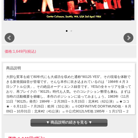
価格:1,649円(税込)
商品説明
大胆な変革を経て80年代にも大成功を収めた通称“90125 YES”。その現場を体験で
きる新発掘録音が登場です。そんな本作に吹き込まれているのは「1984年４月３
日シアトル公演」。その絶品オーディエンス録音です。YESの全キャリアを扱って
おり、再ブレイクの『90125』時代も人気。そのコレクション整理も兼ね、まずは
当時の活動概要を俯瞰し、本作のポジションに迫ってみましょう。1983年《11月
11日『90125』発売》1984年・２月28日～５月15日：北米#1（62公演）←★ココ
★・６月11日～７月26日：欧州（32公演）←※DEFINITIVE DORTMUND他・８月
09日～10月01日：北米#2（41公演）←※公式9012LIVE他 1985年・１月17日～２
月09日：南米（６公演）←※BUENOS AIRES 1985《11月07日『9012LIVE: THE
SOLOS』発売》これが『90125』時代のYES。公式『9012LIVE』は主に「北米
▼ 商品説明の続きを見る ▼
#2」終盤のエドモントン公演で記録されましたが、本作のシアトル公演はその約半
年前となる「北米#1」の一幕でした。この「北米#1」と言えば、これまでオーデ
ィエンス録音＋プロショットの『SO THE STORY GOES（Sirene-222）』くらい