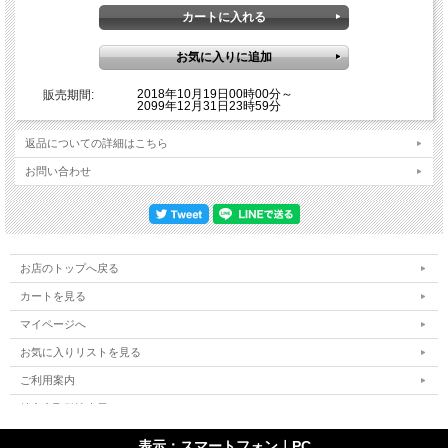
2018年10月19日00時00分～
販売期間:
2099年12月31日23時59分
返品についての詳細はこちら
お問い合わせ
IRON MAIDEN史上の……いえ、音楽ジャンル“Heavy Metal”を揺るがす一大衝撃作
だった『COMPLETE BEAT-CLUB 1981』。ポール・ディアノ時代の最長・最高峰
マルチカメラ・プロショットにして、全世界のメタル者を震撼させたあの超傑作が
DVD化決定です！ 【ディアノ時代No.1を大幅更新する衝撃映像】 『COMPLETE
BEAT-CLUB 1981』とは、リリースされるや大ヒットを記録した超極上の映像タイ
トル。「1981年１月22日ブレーメン」で撮影された西ドイツの名物テレビ番
お店のトップへ戻る
組“BEAT-CLUB”の最高峰プロショットです。この番組は様々なバンド／アーティス
カートを見る
トが傑作映像を残していることでも有名で、IRON MAIDEN編も数々のエアチェッ
ク・タイトルが大定番となってきました。しかし、本作はそんな既発群とは根本か
マイページへ
ら異なる。ごく最近になって発掘された未編集版マスターで、約30分の番組枠とは
関係なく、当日演奏された光景が１時間以上も記録されていた。放送では観られな
お気に入りリストを見る
かった名曲が初公開され、クオリティも超一級。その濃度とボリュームは、伝統の
オフィシャル作品『LIVE AT THE RAINBOW』をも軽々と凌駕し、文句なしにディ
ご利用案内
アノ時代No.1映像だったのです。その衝撃は、今この瞬間も世界を駆け巡っており
特定商取引法表示
ますが、本作は世紀の極上映像を永久保存する１枚。DVDに封じ込めた一大決定盤
なのです。衝撃の中身を詳細に語る前に、まずはショウのポジション。ここでエイ
個人情報の取扱い
ドリアン・スミス加入からディアノ脱退に至る流れを振り返ってみましょう。
表示：スマートフォン｜
PC