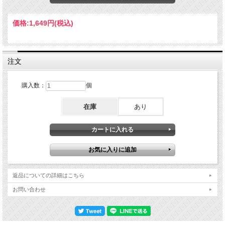
他 1987年・１月７日ー５月２日：北米（79公演）←※CAUGHT SOMEWHERE IN
CHICAGO他・５月11日ー21日：日本（７公演）←※DEFINITIVE BUDOKAN 1987
他 これが“Somewhere on Tour”の全体像。全レッグから名作が生まれております
価格:
1,649円
(税込)
が、特に膨大なのが「英国」レッグ。ツアー最大級……いえ、IRON MAIDENの全
キャリアでもズバ抜けて大量の名作が生まれた超・名産期なのです。もちろん、当
店では可能な限りのベスト・マスターでアーカイヴしてきました。ここで、さらに
日程をフォーカスしてみましょう。「英国」レッグの詳細 ＊10月３日
『DEFINITIVE YEARS VI（オックスフォード）』・10月４日ー８日（４公演）＊
注文
10月10日＋11日『CAUGHT ALIVE IN U.K.（マンチェスター）』＊10月12日
『LIVERPOOL 1986』＊10月14日『DEFINITIVE LEICESTER 1986』＊10月15日
『DEFINITIVE YEARS（シェフィールド）』＊10月16日『CAUGHT SOME FLU IN
購入数：
個
SHEFFIELD』《ブルースの不調でツアーが中断》＊10月20日『DEFINITIVE
YEARS V（ノッティンガム）』・10月21日＋22日（２公演）＊10月24日＋25日
在庫
あり
『NEWCASTLE STRANGERS』・10月27日：エディンバラ公演（初日）＊10月28
日：エディンバラ公演 ←★本作★＊10月30日『CAUGHT ALIVE IN U.K.（バーミ
ンガム）』・10月31日ー11月９日（８公演）……と、このようになっています。
実に12公演分のライヴアルバムでアーカイヴ。本作は、そんな絨毯爆撃コレクショ
ンの最新弾というわけです。そんな本作は、リアルな灼熱系オーディエンス。カン
違いしないで頂きたいのですが、周囲の嬌声がうるさいタイプではなく（曲間では
盛大な熱狂が吹き上がりますが）、演奏音そのものに熱量が宿っている。サウンド
ボードと間違えるような密着感はない一方で、力強い芯の突進力が素晴らしく、ホ
ール鳴りを強引に食い破り、ディテールを伴って耳元まで真っ直ぐに届く。そし
返品についての詳細はこちら
て、それだけパワフルでありながらピークでもビビらず、割れることもない。良く
伸びるヴォーカルは歌詞までしっかりと聴き取れますし、バッキバキのギャロッ
お問い合わせ
プ・ベースもくっきり気持ちイイのです。その熱いサウンドで描かれるのは、秘
境“Somewhere on Tour”の現場。実のところ、アンコール４曲が録音されていない
ためにショウの完全形とはほど遠いのですが、肝心要の『SOMEWHERE IN
TIME』はばっちり。特に「Sea of Madness」はこのツアーだけの限定曲というだ