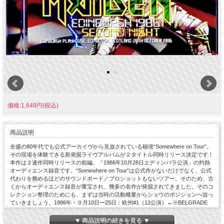
価格:1,649円(税込)
商品説明
全盛の80年代でも公式アーカイヴから見放されている秘境“Somewhere on Tour”。
その現場を体験できる新発掘ライヴアルバムが２タイトル同時リリース決定です！
本作は２連作同時リリースの前編。「1986年10月28日エディンバラ公演」の灼熱
オーディエンス録音です。“Somewhere on Tour”は公式作がないだけでなく、公式
代わりを務めるほどのサウンドボード／プロショットもないツアー。そのため、古
くからオーディエンス録音が重宝され、幾多の名作が発掘されてきました。そのコ
レクション整理のためにも、まずは当時の活動概要からショウのポジションへ迫っ
ていきましょう。1986年・９月10日ー25日：欧州#1（12公演）←※BELGRADE
1986《９月29日『SOMEWHERE IN TIME』発売》・10月３日ー11月９日：英国
（27公演）←★ココ★・11月12日ー12月18日：欧州#2（27公演）←※PARIS 1986
▼ 商品説明の続きを見る ▼