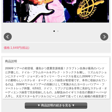
価格:1,649円(税込)
商品説明
2006年ツアーの初登場、優良かつ貴重音源発掘！クラプトン自身が最高のバンド
と評価した、ドイル・ブラムホール＆デレク・トラックスを擁し、リズムセクショ
ンにスティーヴ・ジョーダン＆ウィリー・ウィークスを迎えた2006年ツアーバン
ドの素晴らしいステレオ・オーディエンス録音が初登場です。本作に収録されてい
るのは、2006年ワールドツアーの先駆けとして実施されたヨーロッパツアー・フ
ァーストレッグ終盤、6月6日、ドイツ、リプジグ公演を非常に良好なステレオ・オ
ーディエンス録音で完全収録したもの。お馴染みのイギリス在住の重鎮テーパーが
入手し、大元マスターをデジタルコピーしたDATで送ってくれた秘蔵の発掘音源で
す。場内の鳴りを含み、非常にクリアで空気感のある音像で、ステレオ感にも優れ
ています。とても「きれいな」録音です。この初登場マスターが価値あるのは、単
▼ 商品説明の続きを見る ▼
に音質の良さ、国内初リリースという意味合いだけではありません。実はこの日は