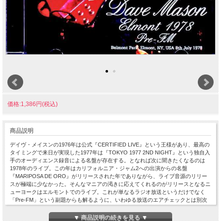
価格:1,386円(税込)
商品説明
デイヴ・メイスンの1976年は公式『CERTIFIED LIVE』という王様があり、最高の
タイミングで来日が実現した1977年は『TOKYO 1977 2ND NIGHT』という独自入
手のオーディエンス録音による名盤が存在する。となれば次に聞きたくなるのは
1978年のライブ。この年はカリフォルニア・ジャム2への出演からの名盤
『MARIPOSA DE ORO』がリリースされた年でありながら、ライブ音源のリリー
スが極端に少なかった。そんなマニアの渇きに応えてくれるのがリリースとなるニ
ューヨークはエルモントでのライブ。これが単なるラジオ放送というだけでなく
「Pre-FM」という副題からも解るように、いわゆる放送のエアチェックとは別次
元の完璧なステレオ・サウンドボード。こんな凄い音源が今までリリースされなか
ったとは驚きを禁じえません おまけにカリフォルニア・ジャム2はショートステー
▼ 商品説明の続きを見る ▼