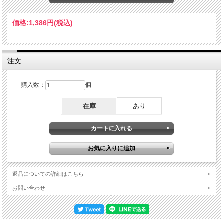
ジかつ『MARIPOSA DE ORO』でしたが、こちらはリリースされたばかりな同ア
ルバム収録曲が全面的にフィーチャーされている。同アルバムをリリース後のライ
ブ音源というのが極端に少なかっただけに、これほどまでにまとまった内容、なお
価格:
1,386円
(税込)
かつステレオ・サウンドボード録音の発掘は掛け値なしに快挙かと。先のアルバム
がリリース後のライブは長年の右腕だったジム・クリューガーが一時的にバンドか
ら離れたこともあり、ギタリストが二人に増員された独特のバンド編成でしたが、
それ故に『MARIPOSA DE ORO』の洗練されたハーモニーワークを再現するには
打ってつけで、その見事なハーモニーを最高のステレオ・サウンドボード録音で味
注文
わえる。もっともギタリストが二人になったことから、メイスン自身は歌とリズム
ギターに徹した場面が多く、この点はクリューガー時代よりさらに傾向が強まって
います。そんなクリューガー時代の名残とも言うべき「We Just Disagree」は大ヒ
購入数：
個
ット曲ということもあって歓声が凄まじい。それでいてメンバー増員による分厚い
ハーモニーワークも冴えまくる。こうしてシンガー寄りになってリードギタリスト
在庫
あり
しての比重が下がったメイスンではありましたが、それでもニューアルバムからの
「So Good to be Home」では自身の持ち味であるリードギターを存分に弾きまく
ってくれている。もちろん十八番である「All Along the Watchtower」になると、さ
らにギターを弾きまくり。この辺りはギタリストが二人いようとも、自身の腕は鈍
っていないことを如実に示してくれていました。そしてアンコールでは、これまた
ニューアルバムからキャロル・キングのカバーである「Will You Still Love Me
Tomorrow」凄まじい盛り上がりの中で演奏して見事な締めくくり。77年以前と比
べて音源の乏しかった1978年のメイスンを完璧な音質で捉えてくれたステレオ・
サウンドボード・アルバム！Belmont Park, Elmont, NY, USA 8th July 1978
返品についての詳細はこちら
STEREO SBD (75:57) 1. Tuning 2. Only You & I Know 3. Searchin' for a Feelin' 4.
Pearly Queen 5. Every Woman 6. So Good to be Home 7. We Just Disagree 8. So
お問い合わせ
High (Rock Me Baby & Roll Me Away) 9. Let it Go, Let it Flow 10. No Doubt About It
11. Takin' the Time to Find 12. All Along the Watchtower 13. Share Your Love 14.
Warm & Tender Love 15. Will You Still Love Me Tomorrow 16. Band Introductions &
Outro Dave Mason - Guitar/Vocals Johnne Sambataro - Guitar/Vocals Gerald