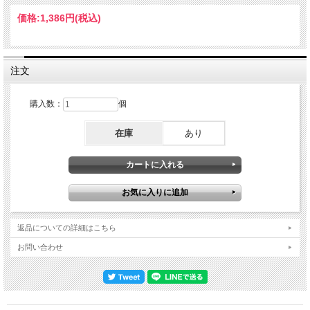
す。通常、最高峰盤の最有力候補は「母国盤の1stプレス」が多い。しかし、それ
は絶対の法則ではありません。何らかの事情で別国プレスの方が音が良くなった
価格:
1,386円
(税込)
り、初回CD盤がベストになる事もある。こればかりは１つひとつ現物に当たって
確かめていくしかなく、そのために最高峰盤探しは聖杯の探求にも喩えられる。そ
して、『THE ULTIMATE SIN』のケースでは、マニアの結論が「米国1stプレス
LP」だったというわけです。グルーヴとダイナミズムがケタ違いの最高峰サウン
ド そんな本作のサウンドは、ナチュラルにしてダイナミック。その旨みは、１曲
注文
目「The Ultimate Sin」のイントロから炸裂している。「ダン、ダン、ダン、ダ
ン……」という印象的なビートで始まるわけですが、現行リマスターCDではその
ドラムも打音ピークだけ強調され、堅くメタリック。それに対し、本作は一打一打
購入数：
個
が皮の振動を感じられるほどリアルなのです。これは単なる音色の問題ではありま
せん。１音が発散するヴァイヴがまるで違い、それが連なることで生まれる躍動感
在庫
あり
は別次元レベルの差になるのです。そして、そこにバンドが入ってくると違いは更
に広がる。現行リマスター盤では各楽器がクッキリしながらも平板。視覚的に喩え
ますと、スライドガラスに描いた絵を重ねていくように味気ないのです。ところ
が、本作の場合は油絵のように有機的な立体感。１音１音の厚みが油絵の具のよう
な凹凸があり、流れ出るアンサンブルに「バンドがそこに居る」と感じられるので
すこのサウンドは、『THE ULTIMATE SIN』だから殊更に嬉しい。『THE
ULTIMATE SIN』はオジーのキャリアでも「ドラマティシズムからグルーヴへ」の
転換点となった作品ですが、その一方でロン・ネヴィソンはドライな音づくりで知
られるプロデューサーでもありました。そのせいもあって「シャープだけど平板」
返品についての詳細はこちら
というイメージも持たれてきたわけですが、それは誤解だった。本作から流れ出る
サウンドはドライではあっても平板ではなく、むしろグルーヴは一層躍動的に感じ
お問い合わせ
られる。『THE ULTIMATE SIN』が本来持っていたダイナミズムをたっぷりと味わ
えるのです。長尺なオリジナル版「Shot In The Dark」そんなサウンドだけでもお
腹いっぱいですが、さらにポイントなのがラストの名曲「Shot In The Dark」。現
行CDでは「4:16」となっていますが、本作では長尺の「4:25」なのです。どの段
階から短くなったのかは分かりませんが、本作は初回プレスだからこそのオリジナ