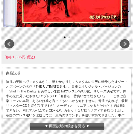
価格:1,386円(税込)
商品説明
陰りの英国ヘヴィメタルから、華やかなりしＬＡメタルの世界に転身したオジー・
オズボーンの名作『THE ULTIMATE SIN』。貴重なオリジナル・バージョンの
「Shot In The Dark」も美味しい米国1stプレスLPがCD化。リリース決定です。探
求の先に見いだされた1stプレスLP「名作を一番良い音で聴きたい」……これは音
楽ファンの本能、あるいは業と言ってもいいかも知れません。普通であれば、最新
リマスターCDを買う程度ですが、オーディオ・マニアになるとそれだけでは満足
できない。同じアルバムでもCDやLP、カセットなど様々メディアを見つけ出し、
各国のプレス違いを比較しては「最高のサウンド」を追い求めてきました。本作
は、そんな追及の旅で見いだされた最高峰盤の『THE ULTIMATE SIN』なのです。
そんな本作の正体は、1986年当時にリリースされた米国1stプレスLP『OZ
▼ 商品説明の続きを見る ▼
40026』。そのミント・クオリティ盤から精緻にトランスファーされた１枚なので