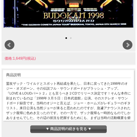
価格:1,649円(税込)
商品説明
盟友ザック・ワイルドとスポット再結成を果たし、日本に戻ってきた1998年のオ
ジー・オズボーン。その伝説フル・サウンドボードがブラッシュ・アップ。
『LOVE & LOUDパート２』とも言うべき２CDでリリース決定です！そんな本作に
刻まれているのは「1998年３月５日：日本武道館」公演。そのステレオ・サウン
ドボード録音です。当時のオジーと言えば、ジョー・ホームズがレギュラーのギタ
リスト。来日公演も当然ジョーが来ると思われたのですが、急遽アナウンスされた
ザック復帰に色めき立ったのです。その一方で、ザック復帰も一時的なものでしか
ありませんでした。その辺の状況を把握するためにも、まずは当時の活動概要を俯
瞰してみましょう。1998年《１月：ワイルド／アイネズ／カスティロ体制》＊２
月12日ー20日：オセアニア（５公演）＊２月24日ー３月５日：日本（６公演）
▼ 商品説明の続きを見る ▼
←★ココ★《３月：ホームズ／トゥルヒーヨ／ボーディン体制》・５月23日：93X