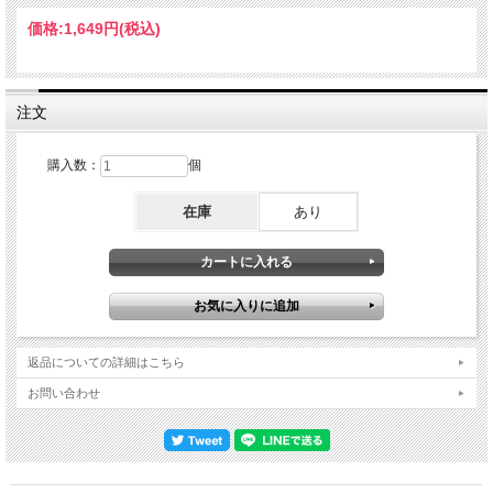
Fest出演・５月29日ー６月１日：欧州（３公演）＋６月３日ー14日：欧州（サバ
ス７公演）・６月20日：ミルトン・キーンズ公演＋６月20日ー30日：欧州（サバ
価格:
1,649円
(税込)
ス６公演）・７月３日ー８月２日：北米（18公演）＋12月31日：フェニックス
（サバス公演）※注；「＊」印はザック・ワイルド体制、「・」印はジョー・ホー
ムズ体制、「＋」印はサバス公演。超リアル系流出サウンドボードの最高峰更新盤
これが1998年のオジー・オズボーン。当時はソロと再結成サバスを両立させると
いう離れ業をこなしていました。1997年の暮れにベスト・アルバムをリリースし
注文
たオジーは、翌1998年の初頭から“THE OZZMAN COMETH Tour”を開始。その冒
頭「オセアニア＋日本」の全11公演のみ、ザックが復帰しました。また、この時は
ザックだけではなくリズム隊［マイク・アイネズ／ランディ・カスティロ］も合
購入数：
個
流。『LIVE & LOUD』ラインナップの復活でもありました。本作の日本武道館公演
は、そんな泡沫の再結成ツアーの最終日でした。そんな激レアなハイライト公演を
在庫
あり
伝える本作は、関係者流出の極太＆本生サウンドボード。流出経路は明かされてい
ませんが、明かされるまでもなく音自体が「ミックス卓から直接録音されていま
す！」と声高に叫んでいる。大歓声が遙か遠方のさざ波にしか感じられず、ひたす
ら生演奏と名声がぶっとく脳みそに刻み込まれる。無加工・無修正は当然として、
エフェクト類もかかっておらず、完全なムキ出しサウンドなのです。本作は、そん
な伝説サウンドボードをブラッシュアップした最高峰更新盤。元々「これ以上アッ
プしようがある？」と思うほどのクオリティでもあったのですが、再CD化に際し
て緻密にトリートメント。厳密なピッチ補正やバランス調整を行い、さらに輪郭が
一層際立ち、高音も綺麗に伸びる。原音のサウンドボード感をさらに活かした至高
返品についての詳細はこちら
のくっきりサウンドを実現しています。LIVE & LOUDの続編とも言うべき再結成の
フルショウ そんな本生サウンドボードで描かれるのは、世界的にも激レアな「ザ
お問い合わせ
ックとのOZZMOSISツアー」。前述のようにベスト盤に伴う“THE OZZMAN
COMETH Tour”ではあるのですが、セット自体は『OZZMOSIS』リリース後
の“RETIREMENT SUCKS Tour”に準じています。メンバーは公式作『LIVE &
LOUD』は同一ですが、そこでは聴けないレパートリーもありますので、比較しな
がら整理しておきましょう。ソロ（５曲＋５曲＋３曲）・ブリザード・オブ・オ