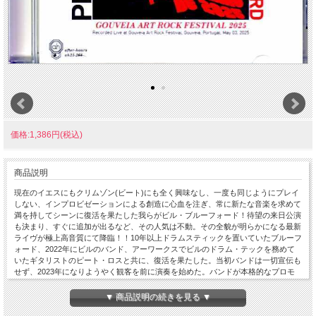
価格:1,386円(税込)
商品説明
現在のイエスにもクリムゾン(ビート)にも全く興味なし、一度も同じようにプレイ
しない、インプロビゼーションによる創造に心血を注ぎ、常に新たな音楽を求めて
満を持してシーンに復活を果たした我らがビル・ブルーフォード！待望の来日公演
も決まり、すぐに追加が出るなど、その人気は不動。その全貌が明らかになる最新
ライヴが極上高音質にて降臨！！10年以上ドラムスティックを置いていたブルーフ
ォード、2022年にビルのバンド、アーワークスでビルのドラム・テックを務めて
いたギタリストのピート・ロスと共に、復活を果たした。当初バンドは一切宣伝も
せず、2023年になりようやく観客を前に演奏を始めた。バンドが本格的なプロモ
ーションを行なうようになったのは最近のことで、昨年イギリスで短いツアーを行
った。今年、2025年に入りイギリス、さらにヨーロッパ、6月にはここにほんでの
▼ 商品説明の続きを見る ▼
来日公演も決まった。さらに早々に追加公演も決定。やはりここ日本でもブルーフ