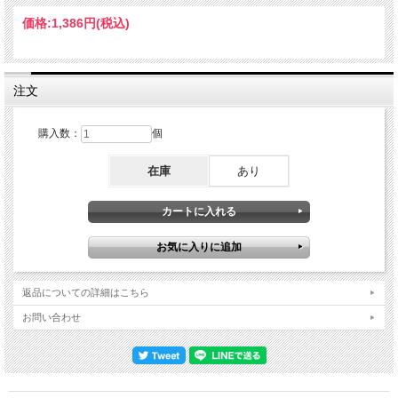
ォードの人気は未だに絶大だ。そのピート・ロス・トリオ・フューチャリング・ビ
ル・ブルーフォード、ベースはマイク・プラットによる2025年3月3日ポルトガル
価格:
1,386円
(税込)
のゴウヴェイアで行われたゴウヴェイア・アート・ロック・フェスティバルに於け
るライヴを、レーベル独自の丁寧なマスタリングを施した極上高音質サウンドで完
全収録したアイテムが入荷しました！！
注文
購入数：
個
在庫
あり
返品についての詳細はこちら
お問い合わせ