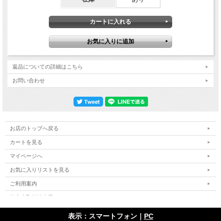
古いフィルム映像に生じがちな褪色を補正。何しろ劇場で見られた映像はリマスタ
ーされていたもののポールの顔が赤らんで映ってしまうほど色が劣化している状態
でしたので、この差は大きい。また今回の公開でも直し切れなかった元のビデオフ
ォーマット特有の色ノイズまで除去し終始ザワザワした色にじみのノイズ感も改善
されました。さらにアビーロード・スタジオで録音された音声に関しても新たにリ
ミックスされていた訳ですが、何故か「Jet」はリンダのキーボードの音がデカく
なっておりなんともアンバランスなミックスに。そこで今回はマニアには昔からお
なじみジェフ・エメリック制作のノーマルなステレオ・ミックスに差し替え。さら
返品についての詳細はこちら
に全編に渡って MAL ソフトウェアを使ってデミックスされ曲に被っているインタ
ビュー音声が再ミックスされていたわけですが、柔道着のジェフ・ブリトンにスポ
お問い合わせ
ットを当てたコーナーで流される彼のドラムの音が極端に小さくなってしまってお
り、こちらはオリジナルのモノラル音声へと差し替え。他にも「Jet」と「Soily」
の曲間のジェフ・エメリックへの呼びかけの声が左右に音が振られるなど過剰な演
出になっていた箇所も修正。これも今回の公開でかなりの違和感が生じていた個所
でした。そして劇場でドルビーアトモス音声での公開ということから「Nineteen
Hundred and Eighty-Five」はポールの声がぐるぐる飛び交う余計な演出の加えられ
お店のトップへ戻る
たステレオになっていましたが、これが不自然なのでアルバム版の通常ステレオリ
ミックスへと差し替え。こうして昨年の公開時に気になった点をことごとく補修し
カートを見る
た上での DVD 化となっています。映像でも捉えられているように、絵にかいたよ
マイページへ
うな体育会系ドラマーだった彼は他のメンバーとそりが合わず、結果的に短命とな
ってしまったジェフ・ブリトンの在籍するウイングスの姿を捉えた貴重映像として
お気に入りリストを見る
昔から定番な訳ですが、実際リハーサルでなくレコーディングですので演奏も完成
度が高い。もちろん本編とは別にポールがロックンロールを弾き語りする『THE
ご利用案内
BACKYARD』もしっかり収録。こちらに至っては過去には『THE McCARTNEY
YEARS』のメニュー画面で流れていただけであったり映像の全編は見ることが出
特定商取引法表示
来ない状況でした。それがせっかく昨年公開されたのに、何故それっきりソフト化
個人情報の取扱い
されないのか…と誰もがもどかしく感じたウイングスの映像が遂にあなたのお手元
表示：スマートフォン｜
PC
へ。言うまでもなく字幕も付いており、演奏の間にも登場するメンバーの語りもな