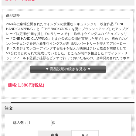
商品説明
2024年に劇場公開されたウイングスの貴重なドキュメンタリー映像作品『ONE
HAND CLAPPING』と『THE BACKYARD』を更にブラッシュアップしたアップグ
レード決定版が 満を持してのリリースです！昨年はウイングスのドキュメンタリ
ー『ONE HAND CLAPPING』もまた公式な公開が実現した年でした。初めてのメ
ンバーチェンジを経た新生ウイングスが新旧のレパートリーを交えてアビーロー
ド・スタジオでレコーディングする様子を捉えた映像はテレビ放送を前提として
53 分にまとめられて完成していました。ところが制作を担当したデヴィッド・リ
ッチフィールド監督が撮影をビデオで行っておいたものの、当時発売されたてホヤ
ホヤのポータブル方式 U マチックだったため編集できる機材がなく、フィルムに
一旦変換した所謂キネコ状態の映像で各カメラアングルの編集をしたのでした。こ
▼ 商品説明の続きを見る ▼
れにより画質がガクッと落ちてしまい、せっかく完成した映像のオファーをどこも
乗ってくれないという顛末に。結局これが足かせとなって『ONE HAND
CLAPPING』は長年に渡って有名なお蔵入り映像と化してしまうのでした。もっと
価格:
1,386円
(税込)
も完成した映像自体は古くから流出しており、マニアの間ではおなじみの映像でも
あった。オフィシャルでは『BAND ON THE RUN』アーカイブ・コレクション付
属の DVDに流出映像とほぼ変わらない画質の映像がひっそりと収録されたのが最
初ですが、それが昨年になってようやくフィルム素材からのリマスター版が公開さ
れたのでした。しかしそれとて短期の劇場公開とイギリスや日本で衛生放送でのオ
注文
ンエアだけ…という大なり小なり視聴にハードルのある状況だったのです。こうし
て昨年の特殊な公開パターンとは裏腹に映像ソフト化が実現しないままな『ONE
HAND CLAPPING』をDVD にてリリース！ベースになったのは高ビットレートな
購入数：
個
放送が実現した国内放送版でありながら、音声に関しては 15kHz カットではない
イギリス放送版を使用といういいとこどりな状態で映像、音声共にベスト・バージ
在庫
あり
ョンでのリリースを実現。ただし放送をそのまま DVD 化するのではなく、まずは