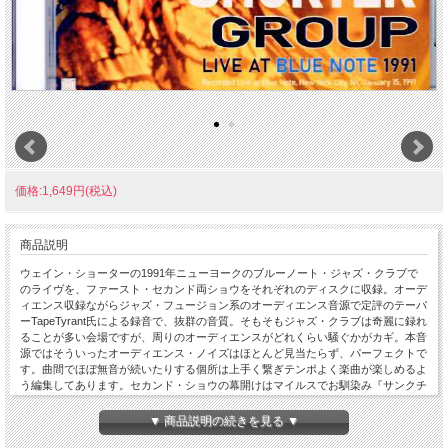
価格:1,649円(税込)
商品説明
ウェイン・ショーターの1991年ニューヨークのブルーノート・ジャズ・クラブで
のライヴを、ファースト・セカンド両ショウをそれぞれのディスクに収録。オーデ
ィエンス収録ながらジャズ・フュージョン系のオーディエンス音源で定評のテーパ
ーTapeTyrant氏による録音で、抜群の音質。そもそもジャズ・クラブは奇麗に録れ
ることが多い会場ですが、周りのオーディエンスがどれくらい騒ぐかがカギ。本音
源ではそういったオーディエンス・ノイズはほとんど見当たらず、パーフェクトで
す。曲間でほぼ無音が続いたりする個所は上手く繋ぎテンポよく楽曲が楽しめるよ
う編集してあります。セカンド・ショウの幕開けはマイルスでお馴染み『サンクチ
ュアリ』のフレーズを聴いてバンドが始まり、それに乗せてイントロ・アナウンス
が入りますが、これがまた抜群にカッコいい。ファーストとセカンド、それぞれの
▼ 商品説明の続きを見る ▼
ショウでセットリストも結構変えられているので嬉しいカップリング・アイテム。