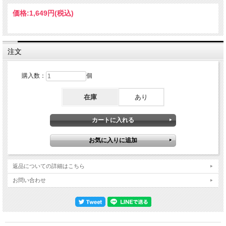
ショーターの演奏は静かな個所も多いためオーディエンス音源はあまり良くないも
のが多く、その中で本アイテムはショーターのオーディエンス音源最高峰と言って
価格:
1,649円
(税込)
過言でないく必聴です。Recorded Live at Blue Note, New York City, NY, January
15, 1991 EXCELLENT Audience Recording DISC 1 (Early Show // 68 min) 1. THE
THREE MARIAS 2. LUSH LIFE 3. VIRGO RISING 4. STELLA BY STARLIGHT 5.
JOY RIDER 6. ENDANGERED SPECIES DISC 2 (Late Show // 76 min) 1.
SANCTUARY 2. LUSH LIFE 3. BALLROOM IN THE SKY 4. FOOTPRINTS -
注文
BALLROOM IN THE SKY 5. OVER SHADOW HILL WAY 6. FACE ON THE
BARROOM FLOOR 7. ON THE MILKY WAY EXPRESS Wayne Shorter - tenor
saxophone, soprano saxophone Mitchel Forman - keyboards Tracy Wormworth -
購入数：
個
bass Terri Lyne Carrington - drums Frank Stallone - percussion
在庫
あり
返品についての詳細はこちら
お問い合わせ