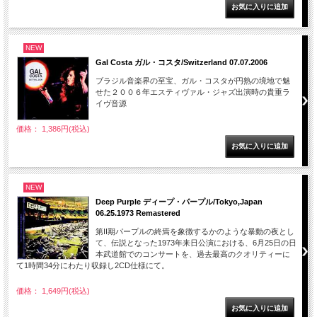
NEW
Gal Costa ガル・コスタ/Switzerland 07.07.2006
ブラジル音楽界の至宝、ガル・コスタが円熟の境地で魅
せた２００６年エスティヴァル・ジャズ出演時の貴重ラ
イヴ音源
価格： 1,386円(税込)
NEW
Deep Purple ディープ・パープル/Tokyo,Japan
06.25.1973 Remastered
第II期パープルの終焉を象徴するかのような暴動の夜とし
て、伝説となった1973年来日公演における、6月25日の日
本武道館でのコンサートを、過去最高のクオリティーに
て1時間34分にわたり収録し2CD仕様にて。
価格： 1,649円(税込)