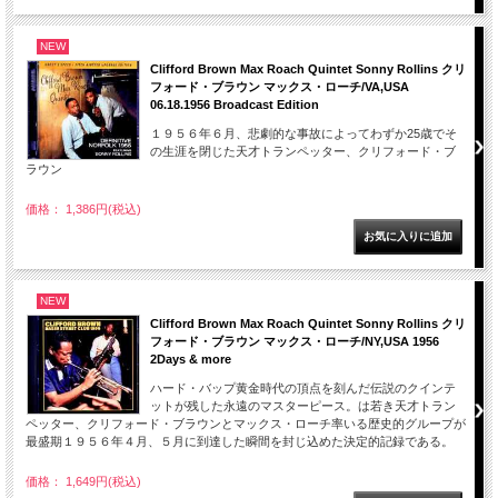
NEW
Clifford Brown Max Roach Quintet Sonny Rollins クリ
フォード・ブラウン マックス・ローチ/VA,USA
06.18.1956 Broadcast Edition
１９５６年６月、悲劇的な事故によってわずか25歳でそ
の生涯を閉じた天才トランペッター、クリフォード・ブ
ラウン
価格： 1,386円(税込)
NEW
Clifford Brown Max Roach Quintet Sonny Rollins クリ
フォード・ブラウン マックス・ローチ/NY,USA 1956
2Days & more
ハード・バップ黄金時代の頂点を刻んだ伝説のクインテ
ットが残した永遠のマスターピース。は若き天才トラン
ペッター、クリフォード・ブラウンとマックス・ローチ率いる歴史的グループが
最盛期１９５６年４月、５月に到達した瞬間を封じ込めた決定的記録である。
価格： 1,649円(税込)