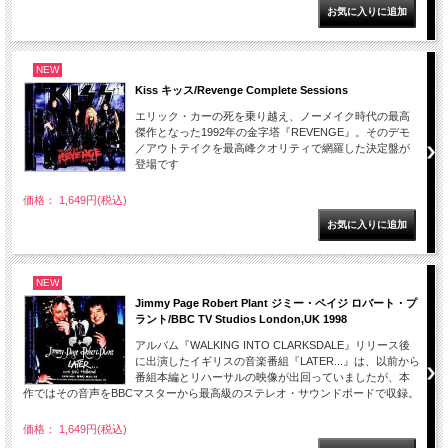
NEW
Kiss キッス/Revenge Complete Sessions
エリック・カーの死を乗り越え、ノーメイク時代の最高
傑作となった1992年の金字塔『REVENGE』。そのデモ
／アウトテイクを最高峰クオリティで網羅した決定盤が
登場です
価格： 1,649円(税込)
NEW
Jimmy Page Robert Plant ジミー・ペイジ ロバート・プ
ラント/BBC TV Studios London,UK 1998
アルバム『WALKING INTO CLARKSDALE』リリース後
に出演したイギリスの音楽番組『LATER...』は、以前から
番組本編とリハーサルの映像が出回っていましたが、本
作ではその音声をBBCマスターから最高級のステレオ・サウンドボードで収録。
価格： 1,649円(税込)