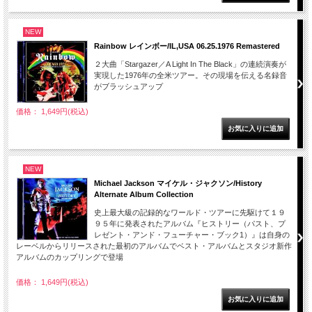
NEW
Rainbow レインボー/IL,USA 06.25.1976 Remastered
２大曲「Stargazer／A Light In The Black」の連続演奏が
実現した1976年の全米ツアー。その現場を伝える名録音
がブラッシュアップ
価格： 1,649円(税込)
NEW
Michael Jackson マイケル・ジャクソン/History
Alternate Album Collection
史上最大級の記録的なワールド・ツアーに先駆けて１９
９５年に発表されたアルバム『ヒストリー（パスト、プ
レゼント・アンド・フューチャー・ブック1）』は自身の
レーベルからリリースされた最初のアルバムでベスト・アルバムとスタジオ新作
アルバムのカップリングで登場
価格： 1,649円(税込)