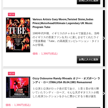
NEW
Various Artists Gary Moore,Twisted Sister,Judas
Priest,Motorhead/Ultimate Legendary UK Music
Program Tube
1980年代中期、イギリスのチャネル４で放送され、当時
のイギリスの音楽ファンを大いに楽しませてくれたライ
ブ音楽番組「Tube」の高画質コンピレーション・タイト
ルが登場。
価格： 1,386円(税込)
NEW
Ozzy Osbourne Randy Rhoads オジー・オズボーン ラ
ンディ・ローズ/MA,USA 05.04.1981 Remastered
１公演１公演がロック史の宝であり、１音１音が光り輝
いていたランディ・ローズ。そんな天才ギタリストが残
した名演コレクションをさらに豊かにする１枚が誕生
価格： 1,386円(税込)