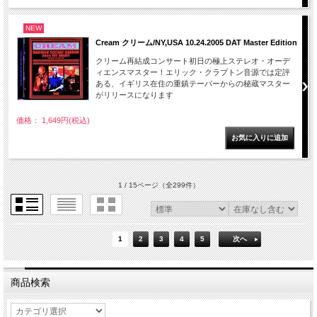
NEW
Cream クリーム/NY,USA 10.24.2005 DAT Master Edition
クリーム再結成コンサート初日の極上ステレオ・オーデ
ィエンスマスター！エリック・クラプトン音源では定評
ある、イギリス在住の重鎮テーパーからの秘蔵マスター
がリリースになります
価格： 1,649円(税込)
1 / 15ページ
（全299件）
1
2
3
4
5
次へ
商品検索