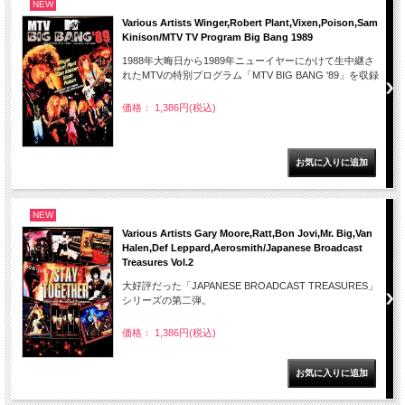
NEW
Various Artists Winger,Robert Plant,Vixen,Poison,Sam
Kinison/MTV TV Program Big Bang 1989
1988年大晦日から1989年ニューイヤーにかけて生中継さ
れたMTVの特別プログラム「MTV BIG BANG '89」を収録
価格： 1,386円(税込)
NEW
Various Artists Gary Moore,Ratt,Bon Jovi,Mr. Big,Van
Halen,Def Leppard,Aerosmith/Japanese Broadcast
Treasures Vol.2
大好評だった「JAPANESE BROADCAST TREASURES」
シリーズの第二弾。
価格： 1,386円(税込)