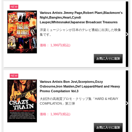
NEW
Various Artists Jimmy Page,Robert Plant,Blackmore's
Night,Bangles,Heart,Cyndi
Lauper,Whitesnake/Japanese Broadcast Treasures
洋楽ミュージシャンが日本のテレビ番組に出演した映像
集です。
価格： 1,386円(税込)
NEW
Various Artists Bon Jovi,Scorpions,Ozzy
Osbourne,Iron Maiden,Def Leppard/Hard and Heavy
Promo Compilation Vol.3
大好評の高画質プロモ・クリップ集「HARD & HEAVY
COMPILATION」第三弾
価格： 1,386円(税込)