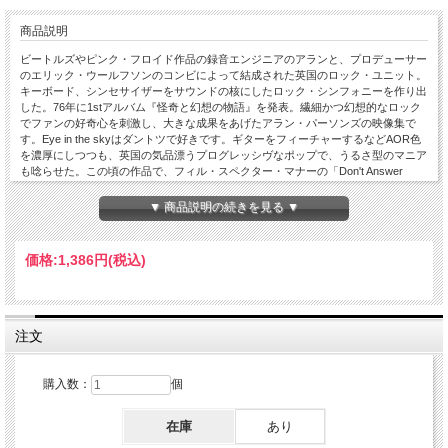
商品説明
ビートルズやピンク・フロイド作品の録音エンジニアのアランと、プロデューサー
のエリック・ウールフソンのコンビによって結成された英国のロック・ユニット。
キーボード、シンセサイザーをサウンドの核にしたロック・シンフォニーを作り出
した。76年に1stアルバム『怪奇と幻想の物語』を発表。繊細かつ幻想的なロック
でファンの好奇心を刺激し、大きな成果をあげたアラン・パーソンズの映像集で
す。Eye in the skyはダントツで好きです。ギターをフィーチャーするなどAOR色
を濃厚にしつつも、英国の気品漂うプログレッシヴなポップで、うるさ型のマニア
も唸らせた。この頃の作品で、フィル・スペクター・マナーの「Don't Answer
Me」（84年）は、大ヒット記録。Alan Parsons Live Project Promos &
Performances A COLLECTION OF VIDEOCLIPS AND AMAZING LIVE
▼ 商品説明の続きを見る ▼
PERFOMANCES. CLIPS: Letｴs Talk about me I wouldnｴt want to be like you Don't
answer me Prime Time Standing on a Higher Ground Stereotomy Eye in the sky
Days are numbers Nothing lef to lose Sooner or later Games people play Silence
価格:
1,386円
(税込)
and i Please note: Most of the clips are fan produced, and not official releases. Plus
clips for other tracks that were produced by Alan Parsons Year of the Cat: Al Stewart
On the Border: Al Stewart Whithering Heights: Kate Bush CONCERTS: Live
Santiago 1995 90 minutes Live World Liberty Concert 1995 60 minutes Live Madrid
2004 50 minutes TIME 262min RANK A PRO SHOT
注文
購入数：
個
在庫
あり