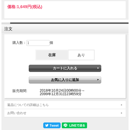
価格:
1,649円
(税込)
注文
購入数：
個
2018年4月来日公演後「GENESIS REVISITED, SOLO GEMS & GTR」ツアーは7月
在庫
あり
で一旦終了。そして10月からはなんと母国イギリスで41人編成オーケストラを帯
同してUKツアーをスタートさせた中、その4公演目となる10月5日バーミンガムの
シンフォニー・ホールでのコンサートを、1時間57分にわたりハイクオリティー・
オーディエンス・レコーディングにてコンプリート収録。バンド・サウンドボード
とオーケストラのバランスもカンペキで、クラシックの演奏会などで使用される由
緒正しい会場だけに、クラシック・コンサートの雰囲気を見事に真空パックしたサ
ウンドで、この貴重なイギリスだけでのライブを再現。そしてその巨大で美しいシ
ンフォニックなライブのツアー名は、シンプルに「GENESIS REVISITED 2018」
2018年10月24日00時00分～
販売期間:
2099年12月31日23時59分
と銘打たれている通り、メインとなるのはジェネシスの代表曲。ちなみにソロ・ナ
ンバーも5曲ほど披露されるも、それ以外はすべてジェネシス・ナンバーで、しか
も『眩惑のブロードウェイ』以外の全アルバムからまんべんなくセレクト。 特に
返品についての詳細はこちら
ガブリエル時代は「Supper's Ready」を筆答に、「The Musical Box」「Firth of
お問い合わせ
Fifth」「Dancing With the Moonlit Knight」といった大曲が選ばれ、ソロや4人編成
時代からは5分台のナンバーが中心となっており、そのオーケストラとの見事なコ
ントラストは感動もの。また最大の聞きどころとして、『VOYAGE OF THE
ACOLYTE』からの「Shadow of the Hierophant」は、10分を超える壮大なロック・