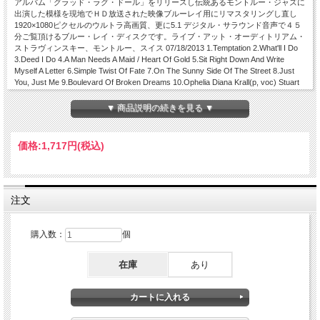
アルバム「グラッド・ラグ・ドール」をリリースし伝統あるモントルー・ジャズに
出演した模様を現地でＨＤ放送された映像ブルーレイ用にリマスタリングし直し
1920×1080ピクセルのウルトラ高画質、更に5.1 デジタル・サラウンド音声で４５
分ご覧頂けるブルー・レイ・ディスクです。ライブ・アット・オーディトリアム・
ストラヴィンスキー、モントルー、スイス 07/18/2013 1.Temptation 2.What'll I Do
3.Deed I Do 4.A Man Needs A Maid / Heart Of Gold 5.Sit Right Down And Write
Myself A Letter 6.Simple Twist Of Fate 7.On The Sunny Side Of The Street 8.Just
You, Just Me 9.Boulevard Of Broken Dreams 10.Ophelia Diana Krall(p, voc) Stuart
Duncan(g, violin) Aram Bajakian(g) Dennis Crouch(b) Patrick Warren(keyb) Karriem
Riggins(dr)
▼ 商品説明の続きを見る ▼
価格:
1,717円
(税込)
注文
購入数：
個
在庫
あり