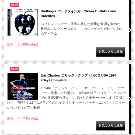
NEW
Badfinger バッドフィンガー/Demo Outtakes and
Rarerites
バッドフィンガー、彼等の残した貴重な音源を集めた二
枚組みコレクターズＣＤ！このジャケットだけでも買い
のアイテム
価格： 1,649円(税込)
NEW
Eric Clapton エリック・クラプトン/CO,USA 1994
2Days Complete
1994年「ナッシン・バット・ザ・ブルース・アリーナツ
アー」北米レグ終盤の、10月30&31日コロラド、デンパー
での連続2夜公演を、いずれも近年テーパーにより公開さ
れた、当時としはてはAランクのハイクオリティー・オーディエンス・マスター
からいずれもフル収録
価格： 2,525円(税込)