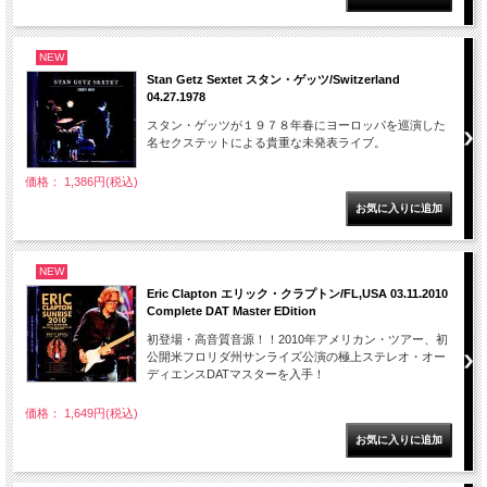
NEW
Stan Getz Sextet スタン・ゲッツ/Switzerland
04.27.1978
スタン・ゲッツが１９７８年春にヨーロッパを巡演した
名セクステットによる貴重な未発表ライブ。
価格： 1,386円(税込)
NEW
Eric Clapton エリック・クラプトン/FL,USA 03.11.2010
Complete DAT Master EDition
初登場・高音質音源！！2010年アメリカン・ツアー、初
公開米フロリダ州サンライズ公演の極上ステレオ・オー
ディエンスDATマスターを入手！
価格： 1,649円(税込)