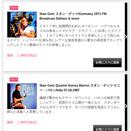
NEW
Stan Getz スタン・ゲッツ/Germany 1971 FM
Broadcast Edition & more
１９７７年に短期間行われたヨーロッパ・ツアーからオ
スロの有名ジャズクラブ「クラブ ７」に出演したライブ
と、１９７１年にオーケストラと共演したことで知られ
るドイツ、ハノーバー公演を共にレアーな放送音源から驚きの高音質でカップリ
ングしたファン垂涎のライブが登場しました
価格： 1,386円(税込)
NEW
Stan Getz Quartet Kenny Barron スタン・ゲッツ ケニ
ー・バロン/Italy 07.18.1987
繊細で艶やかなテナー・サウンドと、バロンの知的で美
しいピアノ、鉄壁のリズム隊が一体となり、スタンダー
ドからボサノヴァまで、すべての楽曲を気品とスリルに
満ちた演奏へと昇華しています。
価格： 1,386円(税込)