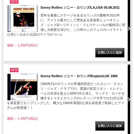
NEW
Sonny Rollins ソニー・ロリンズ/LA,USA 05.08.2011
翌年を最後にステージを去るロリンズの最晩年2011年
に、アメリカ最大にして歴史ある音楽祭ニューオリン
ズ・ジャズ&'ヘリティッジ・フェスティバルの最終日に登
場し大絶賛を浴びた、この年のこのフェスのハイライト
公演といわれた伝説のライヴがついに
価格： 1,386円(税込)
NEW
Sonny Rollins ソニー・ロリンズ/England,UK 1966
1960年代のロリンズが常連的存在だったロニー・スコッ
ツ・ジャズ・クラブでの、英国の至宝スタン・トレイシ
ーとの共演を捉えた66年3月公演と、マックス・ローチを
擁するトリオとロリンズのレディング大学での11月公演
を高音質でカップリングした、稀少な1966年英国2公演を高音質で収録したアイ
デムが初登場！！
価格： 1,386円(税込)