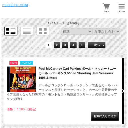
monotone-extra
1 / 11ページ
（全209件）
1
2
3
4
5
次へ
NEW
PICK UP
Paul McCartney Carl Parkins ポール・マッカートニー
カール・パーキンス/Video Shooting Jam Sessions
1993 & more
ポールがロックンロール・レジェンドであるカール・パ
ーキンスと共演したセッションと、カール生前最後のラ
イブ出演となった1997年の「モントセラト島救済コンサート」の模様をカップ
リング収録。
価格： 1,386円(税込)