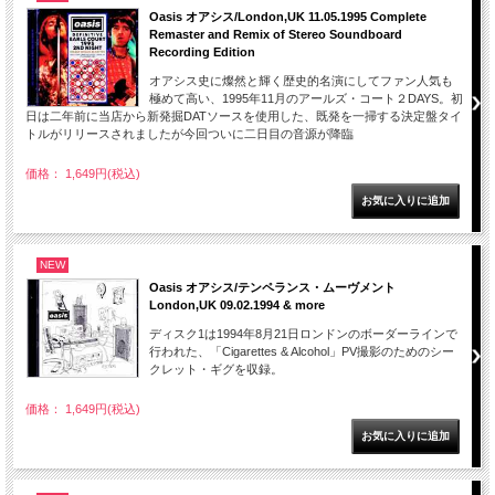
Oasis オアシス/London,UK 11.05.1995 Complete
Remaster and Remix of Stereo Soundboard
Recording Edition
オアシス史に燦然と輝く歴史的名演にしてファン人気も
極めて高い、1995年11月のアールズ・コート２DAYS。初
日は二年前に当店から新発掘DATソースを使用した、既発を一掃する決定盤タイ
トルがリリースされましたが今回ついに二日目の音源が降臨
価格： 1,649円(税込)
NEW
Oasis オアシス/テンペランス・ムーヴメント
London,UK 09.02.1994 & more
ディスク1は1994年8月21日ロンドンのボーダーラインで
行われた、「Cigarettes & Alcohol」PV撮影のためのシー
クレット・ギグを収録。
価格： 1,649円(税込)