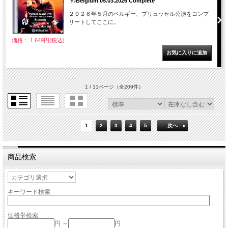
ド/Belgium 05.03.2026 Complete
２０２６年５月のベルギー、ブリュッセル公演をコンプ
リートしてここに。
価格： 1,649円(税込)
1 / 11ページ
（全209件）
1
2
3
4
5
次へ
商品検索
キーワード検索
価格帯検索
円 ～
円