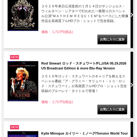
２０２６年来日公演直前の１月１４日ロサンジェルス・
ウィルターン・シアターで行われた一夜限りのスペシャ
ル公演”ＭＡＹＨＥＭ ＲＥＱＵＩＥＭ”をベースにした映像
作品を高画質フルHDプロ・ショットで完全収録。
価格： 1,717円(税込)
NEW
Rod Stewart ロッド・スチュワート/FL,USA 05.19.2026
US Broadcast Edition & more Blu-Ray Version
２０１６年ロッド・スチュワートのキャリアを称えるス
ペシャル番組『ア・グラミー・サリュート・トゥ・ロッ
ド・スチュワート』が高画質フルHDプロ・ショット完全
収録のブルーレイ・タイトルで登場！
価格： 1,717円(税込)
NEW
Kylie Minogue カイリー・ミノーグ/Tension World Tour