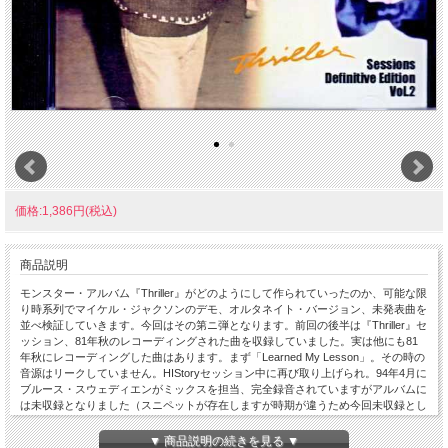
価格:1,386円(税込)
商品説明
モンスター・アルバム『Thriller』がどのようにして作られていったのか、可能な限
り時系列でマイケル・ジャクソンのデモ、オルタネイト・バージョン、未発表曲を
並べ検証していきます。今回はその第ニ弾となります。前回の後半は『Thriller』セ
ッション、81年秋のレコーディングされた曲を収録していました。実は他にも81
年秋にレコーディングした曲はあります。まず「Learned My Lesson」。その時の
音源はリークしていません。HIStoryセッション中に再び取り上げられ。94年4月に
ブルース・スウェディエンがミックスを担当、完全録音されていますがアルバムに
は未収録となりました（スニペットが存在しますが時期が違うため今回未収録とし
ました）。そして「Much Too Soon」とタイトルを変え、10年『Michael』に異な
るミックスで収録されています。「Nymphette Lover」もタイトルのみで未リー
▼ 商品説明の続きを見る ▼