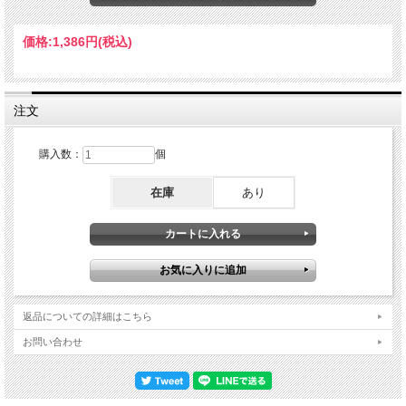
ク。そして「Rolling Dice」。この曲はロッド・テンパートンが作曲し、クインシ
ー・ジョーンズがプロデュースしましたがこれもリークしていません。93年のメキ
シコでの証言で、マイケルは存在を認めています。「そう、ヘイヴェンハーストで
価格:
1,386円
(税込)
デモを作ったけどリリースしなかった。力強さが足りないと思ったんだよ。」。こ
の曲は初期段階で中止された可能性が高いですが、録音はされていると思われてい
ます。尚デモ段階から先に進まなかった（他のアーティストに提供された曲は別と
して）ロッド作で、他に「Got The Hots」と、そしてある程度まで進んで、凄い曲
に変化することになる「Starlight」があります。そして「Spice Of Life」。マンハ
注文
ッタン・トランスファーの曲で、83年9月リリースされたアルバム『Bodies And
Souls』に収録されています。ロッド・テンパートンと、ロッドがいたヒート・ウ
ェイブのメンバー、デレク・ブランブルによって書かれました。デレクによるとマ
購入数：
個
イケルはこの曲を録音しており、その時期が81年秋だと思われます。このマイケル
が歌うバージョンはリークしていませんが、AIによって再現した「Spice Of Life」
在庫
あり
を冒頭に収録しました。81年秋のレコーディングに「Behind The Mask」がありま
す。正確には81年10月に録音されました（80年に録音が考慮された説もありま
す）。イエロー・マジック・オーケストラのインストゥルメンタル曲のカバーです
が、日本を訪れた際にこの曲を聴いたプロデューサーのクインシー・ジョーンズが
マイケルに紹介したとされています。そしてマイケルはメロディーと追加の歌詞を
加えた再構築バージョンを作ります。共作者で作詞を担当したクリス・モスデルが
「マイケルはこの曲を女性についてのラブソングにした。私にとっては全く違う前
提だった...でも、まあ、この曲は彼に任せたよ」と語っています。作者の坂本、モ
ズデル、そしてマイケルの間で印税に関する合意に至らなかったため、『Thriller』
返品についての詳細はこちら
には収録されませんでした（マイケルが出版権を100%譲渡することを坂本に要
求、ならばどれだけ変更しているのかチェックしたいと坂本側は訴えましたが、マ
お問い合わせ
イケルはそれも拒否しました）。そのマイケルが歌を加えたバージョンが「Behind
The Mask (Mike's Mix (Demo)」です。出版権を100%譲渡は大げさだとしても、マ
イケルの歌がオリジナルに既にあったと思わせる、元がインストだとは思えない素
晴らしいマイケル印の出来です。後にグレッグ・フィリンゲインズのアルバム