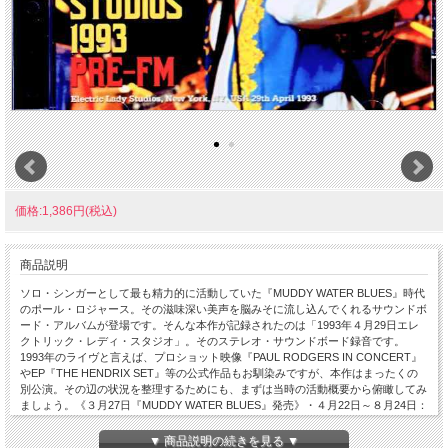
価格:1,386円(税込)
商品説明
ソロ・シンガーとして最も精力的に活動していた『MUDDY WATER BLUES』時代
のポール・ロジャース。その滋味深い美声を脳みそに流し込んでくれるサウンドボ
ード・アルバムが登場です。そんな本作が記録されたのは「1993年４月29日エレ
クトリック・レディ・スタジオ」。そのステレオ・サウンドボード録音です。
1993年のライヴと言えば、プロショット映像『PAUL RODGERS IN CONCERT』
やEP『THE HENDRIX SET』等の公式作品もお馴染みですが、本作はまったくの
別公演。その辺の状況を整理するためにも、まずは当時の活動概要から俯瞰してみ
ましょう。《３月27日『MUDDY WATER BLUES』発売》・４月22日～８月24日：
北米（66公演）←★ココ★・９月12日～21日：日本（７公演）・10月12日～26
日：欧州（11公演）・11月11日～12月１日：北米#2（９公演）《12月16日『PAUL
▼ 商品説明の続きを見る ▼