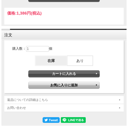
RODGERS IN CONCERT』発売》ソロ全盛期の幕開けを告げるスタジオ・ライヴ
これが1993年のポール・ロジャース。ニール・ショーンやディーン・カストロノ
ヴォ、トッド・ジェンセンといったスター・プレイヤーを従え、100公演に迫るツ
価格:
1,386円
(税込)
アーを実施しました。規模も場数もソロ・キャリア最多で、まさに全盛の１年でし
た。日本公演も思い出深いところですが、メインだったのはあくまで「北米」。本
作や前述のオフィシャル２作品もこの「北米」で記録されました。さらに日程をフ
ォーカスしてみましょう。「北米」の詳細・４月22日～28日（４公演）＊４月29
日：ニューヨーク公演 ←★本作★・４月30日～５月16日（10公演）＊５月19
注文
日：サンフランシスコ ←※公式IN CONCERT ・５月20日～７月３日（22公演）
＊７月４日：マイアミ公演 ←※公式THE HENDRIX SET ・７月６日～８月24日
（30公演）放送原盤CDによる完全オフィシャル級サウンド このように、公式『IN
購入数：
個
CONCERT』の約３週間前というステージでした。この日はニューヨークの放送局
WNEW-FMでラジオ放送された事で知られ、数々の既発群を生んできました。本作
在庫
あり
は、そんな大定番FMサウンドボードの最高峰盤。エアチェックではなく、放送原
盤CDからダイレクトに起こされたもの。原盤自体がCDですから、一度も電波にな
っていないだけでなく、一切のアナログ工程を介さないマスター・サウンドがそっ
くり移し込まれているのです。実際、そのサウンドは「完全オフィシャル級」。芯
だの鳴りだのといちいち言葉にするまでもなく、すべてが完璧。正真正銘の公式品
である『IN CONCERT』と交互に聴いてもまったく遜色ありません。ニール・シ
ョーンのギターは刃のような切れ味と透明度で空間を切り裂き、ディーン・カスト
ロノヴォのドラムはキックのひと粒ひと粒まで輪郭が浮き彫りになる。そして、何
より主役であるポールのヴォーカル。あのどこまでも深いブリティッシュ・ヴォイ
返品についての詳細はこちら
スが、スタジオの親密な空気ごと真空パックされて耳元に届く。放送用に録られた
音源の、さらにその原盤という出自ゆえの完成度。ぶっちゃけた話、「公式を超え
お問い合わせ
ている」と言っても差し支えないレベルなのです。公式映像とも異なるブルース色
濃厚なセットリストそんな完全無欠サウンドで描かれるのは、BAD COMPANYで
は取り上げない名曲群も美味しいソロならではのステージ。公式映像『IN
CONCERT』とも異なりますので、比較しながら整理しておきましょう。カバー