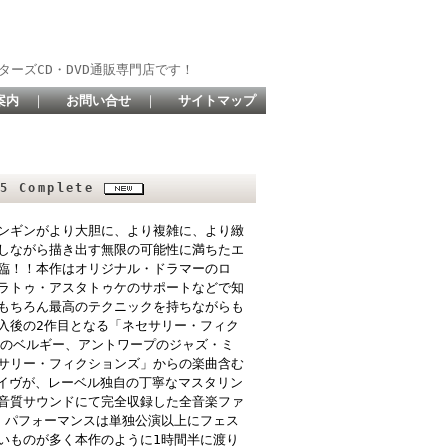
ターズCD・DVD通販専門店です！
案内
｜
お問い合せ
｜
サイトマップ
5 Complete
ンギンがより大胆に、より複雑に、より緻
しながら描き出す無限の可能性に満ちたエ
臨！！本作はオリジナル・ドラマーのロ
ラトゥ・アスタトゥケのサポートなどで知
もちろん最高のテクニックを持ちながらも
入後の2作目となる「ネセサリー・フィク
月のベルギー、アントワープのジャズ・ミ
サリー・フィクションズ」からの楽曲含む
ライヴが、レーベル独自の丁寧なマスタリン
音質サウンドにて完全収録した全音楽ファ
・パフォーマンスは単独公演以上にフェス
いものが多く本作のように1時間半に渡り