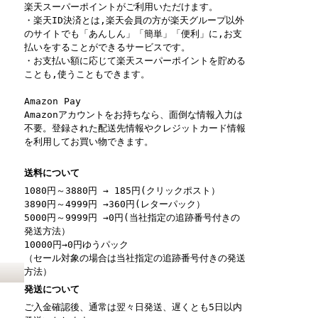
楽天スーパーポイントがご利用いただけます。
・楽天ID決済とは,楽天会員の方が楽天グループ以外
のサイトでも「あんしん」「簡単」「便利」に,お支
払いをすることができるサービスです。
・お支払い額に応じて楽天スーパーポイントを貯める
ことも,使うこともできます。
Amazon Pay
Amazonアカウントをお持ちなら、面倒な情報入力は
不要。登録された配送先情報やクレジットカード情報
を利用してお買い物できます。
送料について
1080円～3880円 → 185円(クリックポスト）
3890円～4999円 →360円(レターパック）
5000円～9999円 →0円(当社指定の追跡番号付きの
発送方法）
10000円→0円ゆうパック
（セール対象の場合は当社指定の追跡番号付きの発送
方法）
発送について
ご入金確認後、通常は翌々日発送、遅くとも5日以内