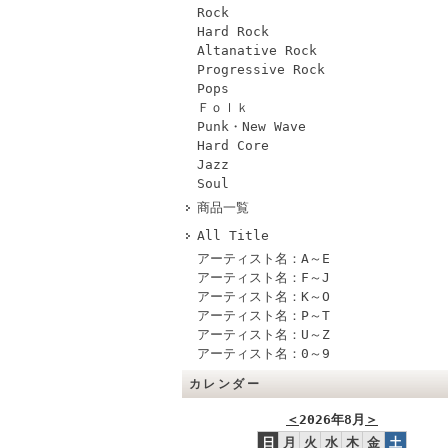
Rock
Hard Rock
Altanative Rock
Progressive Rock
Pops
Ｆｏｌｋ
Punk・New Wave
Hard Core
Jazz
Soul
商品一覧
All Title
アーティスト名：A～E
アーティスト名：F～J
アーティスト名：K～O
アーティスト名：P～T
アーティスト名：U～Z
アーティスト名：0～9
カレンダー
＜
2026年8月
＞
日
月
火
水
木
金
土