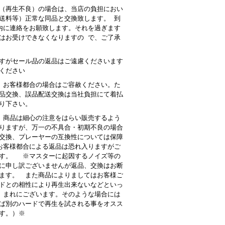
（再生不良）の場合は、当店の負担におい
送料等）正常な同品と交換致します。 到
内に連絡をお願致します。それを過ぎます
はお受けできなくなりますの で、ご了承
すがセール品の返品はご遠慮くださいます
ください
 お客様都合の場合はご容赦ください。た
品交換、誤品配送交換は当社負担にて着払
り下さい。
商品は細心の注意をはらい販売するよう
りますが、万一の不具合・初期不良の場合
交換、プレーヤーの互換性については保障
客様都合による返品は恐れ入りますがご
す。 ※マスターに起因するノイズ等の
に申し訳ございませんが返品、交換はお断
ます。 また商品によりましてはお客様ご
ドとの相性により再生出来ないなどといっ
 まれにございます。そのような場合には
ば別のハードで再生を試される事をオスス
す。）※