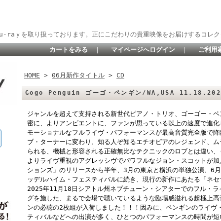
lu-raｙを取り扱っております。正にこだわりの貴重映像をお届けするコレク
カートをみる
｜
マイページへログイン
｜
ご利用
HOME
>
06月新作タイトル
>
CD
Gogo Penguin ゴーゴ・ペンギン/WA,USA 11.18.202
ジャンルを超えて支持される新世代ピアノ・トリオ、ゴーゴー・ペ
密に、よりアンビエントに、ファンが思っている以上の速度で進化
モーショナルなフルライヴ・パフォーマンスが最高音質完全版で降
ブ・ターナーに変わり、知る人ぞ知るエチオピアのレジェンド、ム
られる、機械と形容される正確無比なテクニックのロブとは違い、
よりライヴ重視のアグレッシヴでパワフルなジョン・スコットが加
ションズ」のリリースから半年、3月の東京と横浜の単独公演、6
ッデルハイム・フェスティバルに続き、現行の新作にあたる「ネセ
2025年11月18日シアトル州ネプチューン・シアターでのフル・
グを施した、まるで会場で聴いているような臨場感溢れる超極上高
ンの必聴の2枚組が入荷しました！！！因みに、ペンギンのライヴ
ティバルなどへの出演が多く、ひとつのパフォーマンスの時間が短