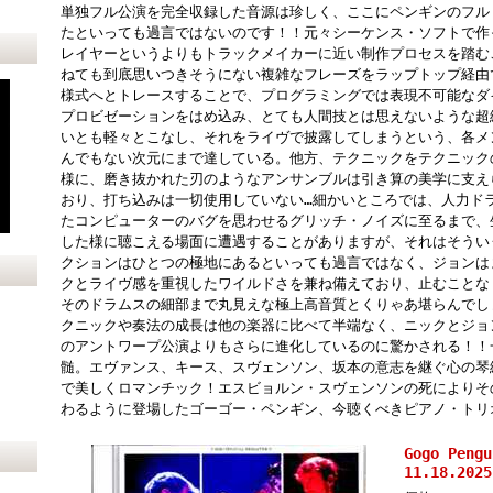
単独フル公演を完全収録した音源は珍しく、ここにペンギンのフル
たといっても過言ではないのです！！元々シーケンス・ソフトで作
レイヤーというよりもトラックメイカーに近い制作プロセスを踏む
ねても到底思いつきそうにない複雑なフレーズをラップトップ経由
様式へとトレースすることで、プログラミングでは表現不可能なダ
プロビゼーションをはめ込み、とても人間技とは思えないような超
いとも軽々とこなし、それをライヴで披露してしまうという、各メ
んでもない次元にまで達している。他方、テクニックをテクニック
様に、磨き抜かれた刃のようなアンサンブルは引き算の美学に支え
おり、打ち込みは一切使用していない…細かいところでは、人力ド
たコンピューターのバグを思わせるグリッチ・ノイズに至るまで、
した様に聴こえる場面に遭遇することがありますが、それはそうい
クションはひとつの極地にあるといっても過言ではなく、ジョンは
クとライヴ感を重視したワイルドさを兼ね備えており、止むことな
そのドラムスの細部まで丸見えな極上高音質とくりゃあ堪らんでし
クニックや奏法の成長は他の楽器に比べて半端なく、ニックとジョ
のアントワープ公演よりもさらに進化しているのに驚かされる！！
髄。エヴァンス、キース、スヴェンソン、坂本の意志を継ぐ心の琴
で美しくロマンチック！エスビョルン・スヴェンソンの死によりその
わるように登場したゴーゴー・ペンギン、今聴くべきピアノ・トリ
Gogo Pen
11.18.2025