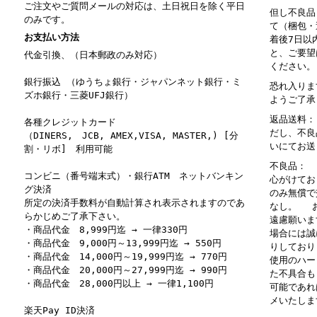
ご注文やご質問メールの対応は、土日祝日を除く平日
但し不良品
のみです。
て（梱包・
お支払い方法
着後7日以
と、ご要望
代金引換、（日本郵政のみ対応）
ください。
銀行振込 （ゆうちょ銀行・ジャパンネット銀行・ミ
恐れ入りま
ズホ銀行・三菱UFJ銀行）
ようご了承
返品送料：
各種クレジットカード
だし、不良
（DINERS, JCB, AMEX,VISA, MASTER,) [分
いにてお送
割・リボ] 利用可能
不良品： 
コンビニ（番号端末式）・銀行ATM ネットバンキン
心がけてお
グ決済
のみ無償で
所定の決済手数料が自動計算され表示されますのであ
なし。 お
らかじめご了承下さい。
遠慮願いま
・商品代金 8,999円迄 → 一律330円
場合には誠
・商品代金 9,000円～13,999円迄 → 550円
りしており
・商品代金 14,000円～19,999円迄 → 770円
使用のハー
・商品代金 20,000円～27,999円迄 → 990円
た不具合も
・商品代金 28,000円以上 → 一律1,100円
可能であれ
メいたしま
楽天Pay ID決済