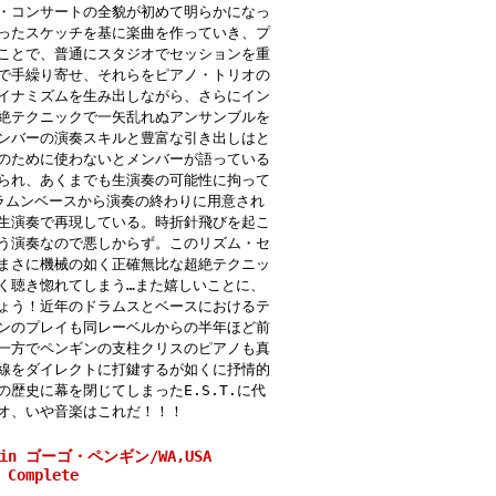
・コンサートの全貌が初めて明らかになっ
ったスケッチを基に楽曲を作っていき、プ
ことで、普通にスタジオでセッションを重
で手繰り寄せ、それらをピアノ・トリオの
イナミズムを生み出しながら、さらにイン
絶テクニックで一矢乱れぬアンサンブルを
ンバーの演奏スキルと豊富な引き出しはと
のために使わないとメンバーが語っている
られ、あくまでも生演奏の可能性に拘って
ラムンベースから演奏の終わりに用意され
生演奏で再現している。時折針飛びを起こ
う演奏なので悪しからず。このリズム・セ
まさに機械の如く正確無比な超絶テクニッ
く聴き惚れてしまう…また嬉しいことに、
ょう！近年のドラムスとベースにおけるテ
ンのプレイも同レーベルからの半年ほど前
一方でペンギンの支柱クリスのピアノも真
線をダイレクトに打鍵するが如くに抒情的
歴史に幕を閉じてしまったE.S.T.に代
オ、いや音楽はこれだ！！！
guin ゴーゴ・ペンギン/WA,USA
 Complete