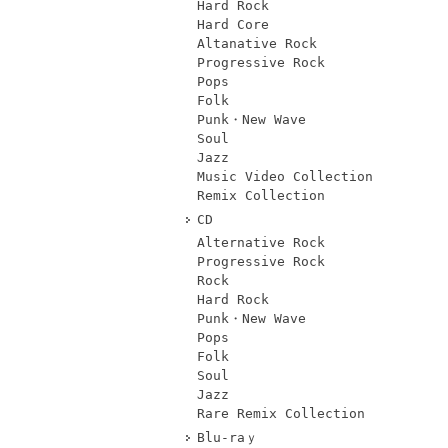
Hard Rock
Hard Core
Altanative Rock
Progressive Rock
Pops
Folk
Punk・New Wave
Soul
Jazz
Music Video Collection
Remix Collection
CD
Alternative Rock
Progressive Rock
Rock
Hard Rock
Punk・New Wave
Pops
Folk
Soul
Jazz
Rare Remix Collection
Blu-raｙ