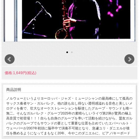
価格:1,649円(税込)
商品説明
ノルウェーというよりヨーロッパ・ジャズ・ミュージシャンの最高峰にして孤高の
サックス奏者ヤン・ガルバレク。他の誰も出し得ない透明感溢れる音色と美しいメ
ロディを奏で、壮大なオーケストレーションを駆使したグループ・サウンドも唯一
無二。そんなガルバレク・グループ2025年の素晴らしいライヴ第2弾が驚異の極上
高音質で初登場！！！自らも自身のグループを率いて活動を続けながら、盟友ガル
バレクのグループでもサウンドの要として重要な位置を占めていたエバーハルト・
ウェーバーが2007年初頭に脳卒中で演奏不可能となり、急遽ユリ・ダニエルが後
任を務めるようになってまもなく20年、今やこのダニエルに、ピアノ/キーボード
のライナー・ブリューニングハウス、ドラムス/パーカッションのトリロク・グル