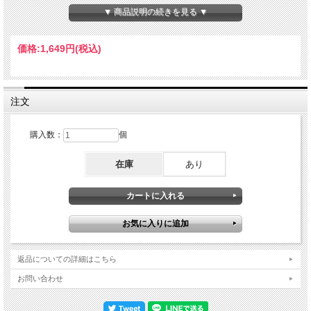
トゥを擁する不動のヤン・ガルバレク・グループは、あのウェイン・ショーターの
▼ 商品説明の続きを見る ▼
カルテット以上に長期に渡り、ジャズ・カルテットの頂点に立つ存在として君臨す
る。驚く事に未だに進化を続け常に新鮮でプログレッシヴなサウンドを提供してく
れる彼らの2025年4月7日ハンガリー、ムパのベラ・バルトーク・ナショナル・コ
価格:
1,649円
(税込)
ンサート・ホールでの至高のライヴが、レーベル独自の丁寧なマスタリングを施し
たこれ以上ない超極上高音質ステレオ・サウンドボードにて1時間半以上に渡り完
全収録した2枚組が入荷しました！！！本作には地上で最も美しいといわれるガル
バレク・グループの、言葉には表すことが不可能なくらいビューティフルなステー
ジが余す所なく完璧に捉えられています！この舞台に相応しいガルバレク・グルー
注文
プの堂々たる素晴らしいステージは、遥か遠い太古の壮厳な景色が瞼に浮かび上が
るような目に見えないエネルギーと、言葉ではとても言い表せないほどのロマンテ
ィシズムを湛えた美しくも壮大な楽曲ほか、全編に渡りガルバレクは愛器となるセ
購入数：
個
ルマーのテナーとガルバレクのトレードマークとなるカーヴド・ソプラノを半々に
使用し、あの一聴して判る独特の透明感溢れる何処までも伸びやかな音色を完璧に
在庫
あり
吹き込んで行く。また時にはノルウェーの民族楽器となる指穴のないセリエ・フル
ートを使いグルトゥとの掛け合いも披露している。ガルバレクはこのカルテットと
いうフォーマットに関しては、グルトゥという打楽器奏者から受ける影響が大きい
と語っているが、このグループにおけるグルトゥの役割は非常に重要でバスドラ、
スネア、ハイハット等のドラム・セットに、タブラ、ジャンべ、シェイカー、ベ
ル、多種シンバル群、ゴング、チャイムから水の入ったバケツまでのパーカッショ
ン・セットによる、普通に聴いているととても一人で演奏しているとは信じ難いサ
ウンドを構築して、さらに独特のアプローチで独自の世界を創り出し、ガルバレク
が現在理想とする音楽に重要な色彩をもたらしているのである。ベースのダニエル
返品についての詳細はこちら
も、あまりにも個性的だったウェーバーの後任ということで参加当初はかなりのプ
レッシャーもあっただろうが、いまではやはりこのガルバレク・グループにはなく
お問い合わせ
てはならない存在に著しい成長を遂げており、ライヴ中盤におけるソロでは全盛期
のヴィクター・ウッテンやジャコ・パストリアス衝撃のテクニックをも凌駕する超
絶プレイまでも披露している。またこのダニエルのグループへの貢献も顕著で、グ