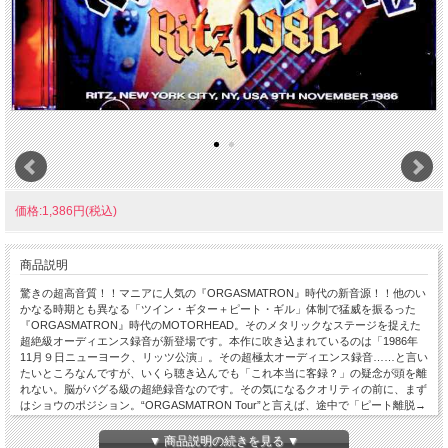
価格:1,386円(税込)
商品説明
驚きの超高音質！！マニアに人気の『ORGASMATRON』時代の新音源！！他のい
かなる時期とも異なる「ツイン・ギター＋ピート・ギル」体制で猛威を振るった
『ORGASMATRON』時代のMOTORHEAD。そのメタリックなステージを捉えた
超絶級オーディエンス録音が新登場です。本作に吹き込まれているのは「1986年
11月９日ニューヨーク、リッツ公演」。その超極太オーディエンス録音……と言い
たいところなんですが、いくら聴き込んでも「これ本当に客録？」の疑念が頭を離
れない。脳がバグる級の超絶録音なのです。その気になるクオリティの前に、まず
はショウのポジション。“ORGASMATRON Tour”と言えば、途中で「ピート離脱→
フィル・テイラー復帰」のメンバーチェンジが発生。わずかな時期の違いでもショ
ウの意味合いが異なりますので、当時の活動概要で確認しておきましょう。1986
▼ 商品説明の続きを見る ▼