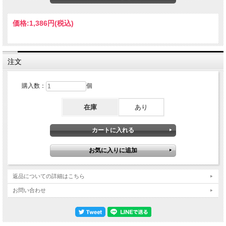
年・３月26日～４月３日：欧州#1（７公演）・６月23日＋24日：イタリア（２公
演）《７月21日『ORGASMATRON』発売》・８月16日／９月14日～23日：英国
（10公演）←※公式MOR・10月10日～11月24日：北米#1（35公演）←★ココ★・
価格:
1,386円
(税込)
12月１日～12日：西ドイツ（11公演）1987年・２月10日：パリ公演《ピート・ギ
ル離脱→アニマル・テイラー復帰》・３月５日～31日：欧州#2（23公演）
←※LUND 1987・４月４日～28日：北米#2（21公演）《８月17日『ROCK 'N'
ROLL』発売》・９月17日～10月11日：英国（21公演）←※ROCK 'N' ROLL IN
SKEGNESS・11月16日～12月23日：欧州#1（30公演）←※公式BRIXTON '87・12
注文
月31日：シアトル公演 サウンドボード超越級の異次元ダイレクト録音 これが1986
年／1987年のMOTORHEAD。本作のリッツ公演は「北米#1」の24公演目。ピート
離脱の約３ヶ月前にあたるコンサートでした。同時期の録音として名作
購入数：
個
『FAGERSTA 1985』、アニマル復帰後の『LUND 1987』をリリースしてきました
が、その間を埋めるライヴアルバムでもあるわけです。前述した通り、そんな現場
在庫
あり
を真空パックした本作は、脳がバグる異常サウンド。再生した瞬間から極太でオン
な演奏音の芯が飛び込んでくるわけですが、距離感がない……と言いますか、空間
感覚そのものがない。「ド密着」を超えて脳内で直接再生されているかのような没
入感はサウンドボードのそれですし、１音１音の輪郭がくっきりと浮き立つセパレ
ート感もサウンドボードとしか思えない。いくらリッツがクラブ規模のハコとはい
え、それだけでは説明がつかない異様なダイレクト感なのです。1986年の
MOTORHEADと言えば、『ROCK 'N' ROLL』デラックス・エディションで公式化
されたMONSTERS OFROCKサウンドボードも有名なわけですが、本作はあの公
式サウンドボードにも負けていない。いや、クッキリと切り立つ鮮やかさや細かな
返品についての詳細はこちら
ディテールの浮き上がり方では本作の方が勝っているくらい。さらに言えば、大歓
声は極太の演奏音の遥か向こうに退いたバランスであり、やはり「これのどこがオ
お問い合わせ
ーディエンスなんだ？」と思わずにはいられない。サウンドボードさえ超越した異
次元のダイレクト録音なのです。貴重なピート・ギル時代を極太フル体験できる
そんな超絶サウンドで叩きつけられるのは、レミーのベースとヴォーカルを軸に、
フィル・キャンベル＆ワーゼルのツイン・ギターが暴れ回り、ピート・ギルのドラ