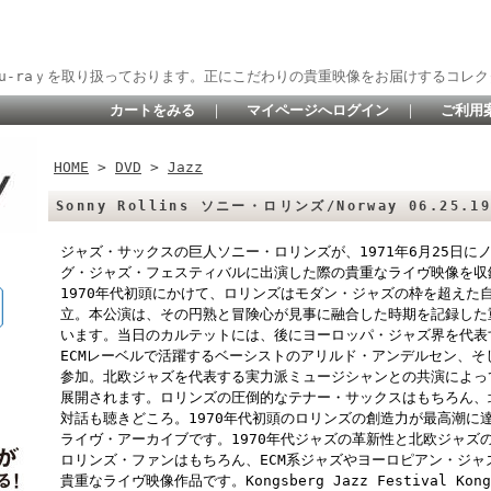
lu-raｙを取り扱っております。正にこだわりの貴重映像をお届けするコレク
カートをみる
｜
マイページへログイン
｜
ご利用
HOME
>
DVD
>
Jazz
Sonny Rollins ソニー・ロリンズ/Norway 06.25.197
ジャズ・サックスの巨人ソニー・ロリンズが、1971年6月25日
グ・ジャズ・フェスティバルに出演した際の貴重なライヴ映像を収録
1970年代初頭にかけて、ロリンズはモダン・ジャズの枠を超えた
立。本公演は、その円熟と冒険心が見事に融合した時期を記録した
います。当日のカルテットには、後にヨーロッパ・ジャズ界を代表
ECMレーベルで活躍するベーシストのアリルド・アンデルセン、
参加。北欧ジャズを代表する実力派ミュージシャンとの共演によっ
展開されます。ロリンズの圧倒的なテナー・サックスはもちろん、
対話も聴きどころ。1970年代初頭のロリンズの創造力が最高潮に
ライヴ・アーカイブです。1970年代ジャズの革新性と北欧ジャズ
ロリンズ・ファンはもちろん、ECM系ジャズやヨーロピアン・ジ
貴重なライヴ映像作品です。Kongsberg Jazz Festival Kongsb