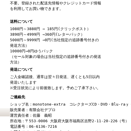
不要。登録された配送先情報やクレジットカード情報
を利用してお買い物できます。
送料について
1080円～3880円 → 185円(クリックポスト）
3890円～4999円 →360円(レターパック）
5000円～9999円 →0円(当社指定の追跡番号付きの
発送方法）
10000円→0円ゆうパック
（セール対象の場合は当社指定の追跡番号付きの発送
方法）
発送について
ご入金確認後、通常は翌々日発送、遅くとも5日以内
発送いたします
※受注状況により前後致します。予めご了承下さい。
ご連絡先
ショップ名：monotone-extra コレクターズCD・DVD・Blu-r
販売業者：有限会社デプロ
運営責任者：佐藤 義昭
所在地：〒553-0006 大阪府大阪市福島区吉野2-11-20-226（号）
電話番号：06-6136-7216