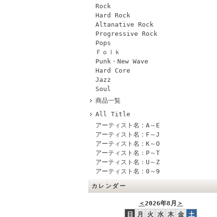
Rock
Hard Rock
Altanative Rock
Progressive Rock
Pops
Ｆｏｌｋ
Punk・New Wave
Hard Core
Jazz
Soul
商品一覧
All Title
アーティスト名：A～E
アーティスト名：F～J
アーティスト名：K～O
アーティスト名：P～T
アーティスト名：U～Z
アーティスト名：0～9
カレンダー
＜
2026年8月
＞
日
月
火
水
木
金
土