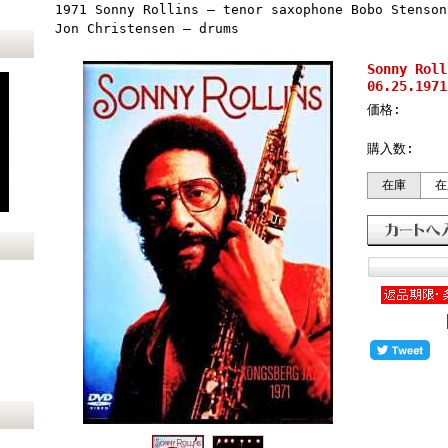
1971 Sonny Rollins – tenor saxophone Bobo Stenson
Jon Christensen – drums
Sonny Ro
06.25.1971
価格:
購入数:
在庫
在