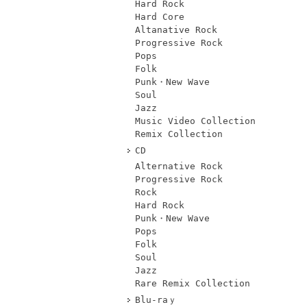
Hard Rock
Hard Core
Altanative Rock
Progressive Rock
Pops
Folk
Punk・New Wave
Soul
Jazz
Music Video Collection
Remix Collection
CD
Alternative Rock
Progressive Rock
Rock
Hard Rock
Punk・New Wave
Pops
Folk
Soul
Jazz
Rare Remix Collection
Blu-raｙ