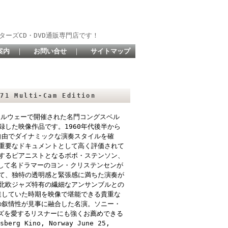
ターズCD・DVD通販専門店です！
案内
｜
お問い合せ
｜
サイトマップ
1 Multi-Cam Edition
にノルウェーで開催された名門コングスベル
した映像作品です。1960年代後半から
自由でダイナミックな演奏スタイルを確
重要なドキュメントとして高く評価されて
するピアニストとなるボボ・ステンソン、
そして名ドラマーのヨン・クリステンセンが
て、独特の透明感と緊張感に満ちた演奏が
北欧ジャズ特有の繊細なアンサンブルとの
達していた時期を映像で堪能できる貴重な
の叙情性が見事に融合した名演。ソニー・
ャズを愛するリスナーにも強くお薦めできる
erg Kino, Norway June 25,