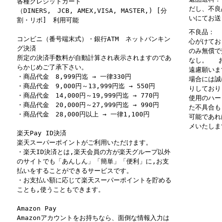
各種クレジットカード
だし、不良
（DINERS, JCB, AMEX,VISA, MASTER,) [分
いにてお送
割・リボ] 利用可能
不良品： 
コンビニ（番号端末式）・銀行ATM ネットバンキン
心がけてお
グ決済
のみ無償で
所定の決済手数料が自動計算され表示されますのであ
なし。 お
らかじめご了承下さい。
遠慮願いま
・商品代金 8,999円迄 → 一律330円
場合には誠
・商品代金 9,000円～13,999円迄 → 550円
りしており
・商品代金 14,000円～19,999円迄 → 770円
使用のハー
・商品代金 20,000円～27,999円迄 → 990円
た不具合も
・商品代金 28,000円以上 → 一律1,100円
可能であれ
メいたしま
楽天Pay ID決済
楽天スーパーポイントがご利用いただけます。
・楽天ID決済とは,楽天会員の方が楽天グループ以外
のサイトでも「あんしん」「簡単」「便利」に,お支
払いをすることができるサービスです。
・お支払い額に応じて楽天スーパーポイントを貯める
ことも,使うこともできます。
Amazon Pay
Amazonアカウントをお持ちなら、面倒な情報入力は