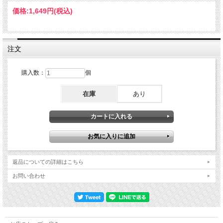
未収録曲やカットがあり音質もまずまずといった程度。それからほぼ一年後に
価格:
1,649円
(税込)
Wholiday Musicというレーベルからリリースされた『CHARLTON UNCUT』は対
照的にオーディエンス録音であったにもかかわらず、完全収録かつ驚くほど音像が
近かったことからマニアには「SBDよりこっちの方が良い」と言わしめたほどでし
た。それから現在に至るまでチャールトンの音源は複数登場しましたが、それらを
駆使した新たなアイテムというのは作られずじまい。当店も2008年頃にDVDで映
注文
像を『CHARLTON 1974』としてリリースしたきりです。名ライブとして知名度が
高いにも関わらず、少なくともここ15年ほどはまともな新作タイトルはどこからも
出ていなかったのではないでしょうか？その背景としては後述するように現存する
購入数：
個
ソースが超多岐にわたっており、加えてそれぞれ特徴を抱えた複雑な音源ばかりだ
ったため、製作の困難さからどこも手を付けられなかったのではと想像します。し
在庫
あり
かし今回この名演についに着手。そこで今回数ヶ月の時間をかけて、まずは現存す
る中でもベストソースを文字通り「探索」。その結果、以下6つのソースが良好な
音源として活用出来ることを発見いたしました。①Original Film Master：音質がよ
い。ただしラフミックス。②BBC 2nd House Broadcast：①よりも音質が劣る。た
だしリバーブがかけられたりと、きちんとミックスしようと試みた痕跡が見受けら
れる。③View From A Backstage Pass：公式サイト通販限定リリースの、レアオフ
ィシャルリリースタイトル。様々なライブ音源をコンパイルしたもので、チャール
トンの音源も一部収録しています。公式ものなので音質は良いですが、ごく一部の
トラックのみの収録にとどまっています。またリバーブが過剰気味。今回の製作時
返品についての詳細はこちら
には過剰な分だけ若干リバーブを削っています。④Broadcast On Capitol Radio：
音質は②以上①未満。『WHO 4 CHARLTON 75000』というファンメイドDVDブー
お問い合わせ
トのボーナストラックに収録。⑤FM Reel Recording：FM放送を当時のファンがリ
ールテープで録音したもの。数曲のみだが音質は最高。2018年にネット上に投稿
されたのみなのでご存じない方も多いのでは？⑥Audience Recording：前述した
Wholiday Musicレーベルの『CHARLTON UNCUT』でも使用されたオーディエン
ス録音。1974年の野外録音ということを考えれば音質は上々。ピッチは今回の使
用にあたり徹底的に補正しています。ライブを最も長く収録しているのは各種映像