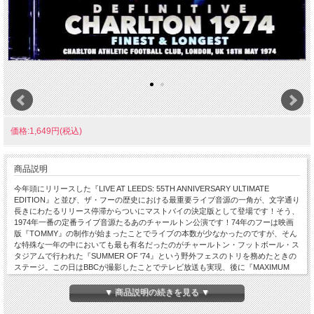
価格:1,649円(税込)
商品説明
今年頭にリリースした『LIVE AT LEEDS: 55TH ANNIVERSARY ULTIMATE
EDITION』と並び、ザ・フーの歴史における最重要ライブ音源の一角が、文字通り
長きにわたるリリース停滞からついにマストバイの決定版として登場です！そう、
1974年一番の定番ライブ音源たるあのチャールトン公演です！74年のフーは映画
版『TOMMY』の制作が始まったことでライブの本数が少なかったのですが、そん
な特殊な一年の中においても最も有名だったのがチャールトン・フットボール・ス
タジアムで行われた『SUMMER OF '74』という野外フェスのトリを務めたときの
ステージ。この日はBBCが撮影したことでテレビ放送も実現、後に『MAXIMUM
R&B』ビデオに使われるなどして74年のフーを捉えた定番映像と化します。その
『MAXIMUM～』編集時に流出したと思われる未編集ビデオの音声を元にしたのが
▼ 商品説明の続きを見る ▼
懐かしのMidas Touchレーベルからリリースされた紙ジャケ『LIVE AT CHARLTON
1974』。全編がサウンドボードということで当初は名盤扱いされましたが、実は