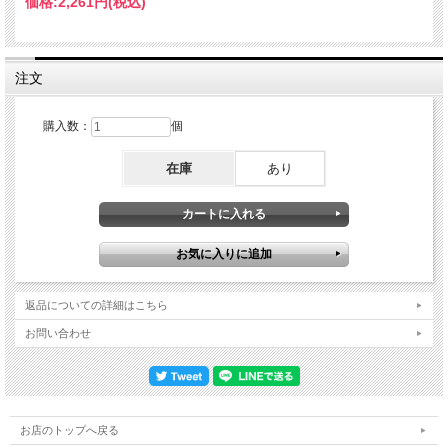
価格:
2,261円
(税込)
員！）もの大規模ライブを開催しました。しかしここから今回一挙四タイトルCD
リリースが実現できるのには訳がある。その内の三タイトル（ウェンブリー・スタ
ジアム三日目・四日目・五日目）の元になった音源はネット上やトレーダー間にも
一切出回っていない当店独占入手の音源でして、おまけに音質が他の追随を許さな
い超抜群のオーディエンス録音ときた！そしてこの当店に独占提供されたオーディ
注文
エンス録音のクオリティときたら…まずは本タイトル、つまりウェンブリー・スタ
ジアム三日目の音源を再生したわけですが…、あれだけ完璧に思えた既発ヒート
ン・パーク三日目『DEFINITIVE HEATON PARK 2025 3RD NIGHT: RESTORED
購入数：
個
EDITION』をも軽く蹴散らす驚愕の高音質。しかもそれがあの広大な9万人収容の
ウェンブリー・スタジアムで実現とは！？もはや理解が追いつかず言葉が出ませ
在庫
あり
ん。先のヒートン・パーク三日目、さらに今回の『DEFINITIVE HEATON PARK
2025 FINAL NIGHT: MANCHESTER VIBES IN THE AREA』とヒートン・パークの
極上オーディエンスが出揃ったとなれば、次に世界中のファンが聞きたいのは聖地
ウェンブリー・スタジアム。そんなファンの願いに対し、いきなり超強烈なカウン
ターがアンサーとしてかまされてしまうのです。そんな独占提供された聖地ウェン
ブリー・スタジアムの三日目ですが…とにかくクオリティのレベルが凄すぎる。先
のヒートン・パーク二種をも軽く凌ぐスーパー・オーディエンス。単に音像が近い
というだけでなく、楽器のバランスや演奏の音色の深みといった絶妙さも申し分が
ない。そんなただでさえ別格なクオリティを誇るオーディエンス録音をこちらも最
返品についての詳細はこちら
新AI技術によるドラム6パーツ+ギター+ピアノ+ベース+ボーカル+歓声+その他の計
12トラックに分けた上でリミックス＆リマスタリングを施したことで、いよいよ揺
お問い合わせ
るがない最強レベルの音質に進化。何しろクリアネスと迫力がずば抜けており、そ
れでいて自分がウェンブリーで実際に目の当たりにしているかのような絶妙な空気
感まで味わせてくれる。なおかつ視聴を邪魔するような奇声はまったく拾っておら
ず、あくまで臨場感のレベルを崩さないシンガロングのバランスは今回のツアーの
録音としては奇跡に近いレベル。元々が盛り上がりソングである「Cigarettes &
Alcohol」になると近くで盛り上がる観客が現れますが、皮肉にも彼のおかげでこ
お店のトップへ戻る
れがオーディエンス録音なのだと唯一認識させてくれます（笑）。それほどまでに