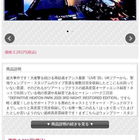
価格:2,261円(税込)
商品説明
超大事件です！大進撃を続ける再結成オアシス最新『LIVE '25』UKツアーから、聖
地ウェンブリー・スタジアムのライブ音源を複数日完全収録したどこにも出回って
いない音源、そのどれもがツアートップクラスの超高音質オーディエンス録音！ネ
ットで出回っている他の音源や名録音であるヒートン・パーク三日目
『DEFINITIVE HEATON PARK 2025 3RD NIGHT: RESTORED EDITION』ですら
軽く凌駕！しかもサポートアクトを努めたキャストとリチャード・アシュクロフト
までしっかりと高音質で完全収録している唯一無二の点も！はっきり言ってたまげ
たとしか言いようのない超絶高音質録音です！まずこちらはウェンブリー・スタジ
アム三日目の音源！絶対に他の日ともセットでゲットしてください！文字通りオア
シス最新『LIVE '25』ツアー祭り！カーディフとマンチェスターを経て、再結成オ
▼ 商品説明の続きを見る ▼
アシスの大規模UKツアーはついに首都ロンドンへ侵攻！米Billboardも「ライブを重
ねるごとにどんどん良くなっている」と評している大絶賛ツアー、ロンドンは聖地
ウェンブリー・スタジアムにて、7月25日?8月3日にかけて計5公演（約45万人を動