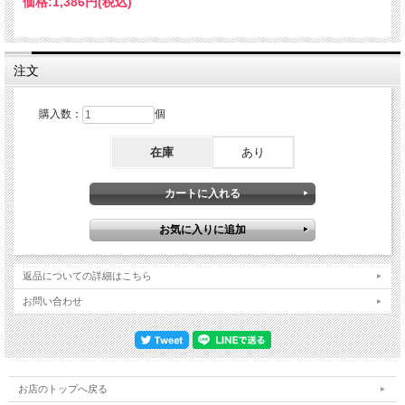
価格:
1,386円
(税込)
#3（29公演）←★ココ★・７月２日ー31日：欧州#2（５公演）←※GATESHEAD
1982・８月９日ー９月６日：北米#4（18公演）これが『GHOST IN THE
MACHINE』にまつわる活動全景。『GATESHEAD 1982』は公式映像『LIVE
GHOST IN THE MACHINE』と同じショウのライヴアルバム版で、母国イギリスで
の記録。本作のヒューストン公演は、その約３ヶ月前にあたる「北米#3」の７公演
注文
目でした。そんなショウを伝える本作は、まさに美のサウンドボード。以前から知
られていた音源ではありますが、本作はマスターテープから新たにデジタル化され
た最新版なのです。そのサウンドは、まさに「完全オフィシャル級」。何しろ
購入数：
個
『GATESHEAD 1982』よりディテールが細やかで１音１音のニュンスやギターに
掛けられるちょっとしたエフェクトまで超鮮明。この凄みは、マスター・ダイレク
在庫
あり
トだからこそでしょう。とにかく細部の微細部まで潰れや歪みが見られず、隅々ま
でナチュラルなのです。この感覚は、言わばブートレッグと言うより公式の高音質
CD的なレベル。つまり「モービル・フィディリティ」「ニンバス・スーパーカッ
ト」のように、いかに磁気テープに残された音を忠実にデジタル化するか、どこま
で正確にCDメディアに移し込むかといった次元のサウンドです。また、ミックス
にも均整の美が感じられる。ここは不思議でもあるのですが、本作は卓直結かと思
うほど大歓声が遠い一方、現場ミックスにしてはアンサンブルが整いすぎている。
生演奏への美意識の高いFM放送だったのか、あるいは偶然に奇跡バランスで録音
された直結サウンドボードだったのか。いずれにせよ、生々しさと美しさを兼ね備
返品についての詳細はこちら
えた逸品なのです。そんな淡麗の美音で描かれるのは、貴重な“GHOST IN THE
MACHINE Tour”の生演奏。残念ながら冒頭３曲が欠けているのでフルではないの
お問い合わせ
ですが、それでも約79分たっぷりと楽しめる。このツアーだけの限定曲も披露され
ていますので、その内容もチェックしておきましょう。ゴースト・イン・ザ・マシ
ーン（５曲）・Spirits in the Material World／Hungry For You（＊）／Demolition
Man／One World (Not Three)／Invisible Sun その他（９曲）・アウトランドス・ダ
ムール：Roxanne／Can't Stand Losin' You／So Lonely・白いレガッタ：Walking
On the Moon／Bring On The Night・ゼニヤッタ・モンダッタ：When the World Is
お店のトップへ戻る
Running Down, You Make the Best of What's Still Around／De Do Do Do, De Da Da