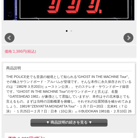
価格:1,386円(税込)
商品説明
THE POLICE史でも音源の秘境として知られる“GHOST IN THE MACHINE Tour”。
その極上サウンドボード・アルバムが登場です。そんな本作に永久保存されている
のは「1982年３月20日ヒューストン公演」。そのステレオ・サウンドボード録音
です。“GHOST IN THE MACHINE Tour”のサウンドボードと言えば、名盤
『GATESHEAD 1982』が象徴として君臨していますが、本作はその北米版とでも
言えるもの。まずは当時の活動概要を俯瞰し、それぞれの位置関係を確かめてみま
しょう。1981年“ZENYATTA MONDATTA Tour”・１月７日ー20日：北米#1（７公
演）・１月25日ー２月７日：日本（10公演）←※BUDOKAN 1981他・２月10日 26
日：オセアニア（10公演）←※MELBOURNE 1981 “GHOST IN THE MACHINE
Tour” ・７月29日＋30日／８月22日＋23日：ウォームアップ（４公演） ・10月１
▼ 商品説明の続きを見る ▼
日ー９日／12月12日ー31日：欧州#1a（17公演）1982年・１月３日ー11日：欧州
#1b（７公演）・１月15日ー２月13日：北米#2（21公演）←※HERE IN NEW
HAVEN 1982・２月16日ー20日：南米（４公演）・３月12日ー４月22日：北米