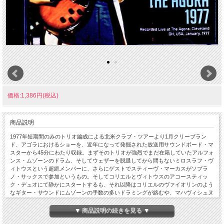
価格:1,386円(税込)
商品説明
1977年短期間のみのトリオ編成による北米クラブ・ツアーより1月クリーブラン
ド、アゴラにおけるショーを、近年になって発掘された放送用サウンドボード・マ
スターから45分にわたり収録。まずそのトリオが強烈でまだ在籍していたアルフォ
ンス・ムゾーンのドラム、そしてウェザーを脱退してから間もないミロスラフ・ヴ
ィトウスという超絶メンバーに、さらにゲストでスティーヴ・マーカスがソプラ
ノ・サックスで参加というもの。そしてコリエルとヴィトウスのアコースティッ
ク・デュオにて静かにスタートするも、それ以降はコリエルのヴァイオリンのよう
なギター・サウンドにムゾーンの手数の多いドラミングが絡むや、マハヴィシュヌ
やブランドXを彷彿とするフリーキー&アヴァンギャルドかつアグレッシヴな演奏
が展開されるという、ジャズロック・ファン必聴マストアイテム。なおこのトリオ
▼ 商品説明の続きを見る ▼
でのライブ音源はほとんど流通していないのでそのあたりも要チェック。