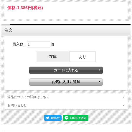
Recorded at The Agora, Cleveland, OH, USA, January, 1977 : Soundboard
Recording 1. Guitar and Bass Acoustic Duet 2. DOOLIN 3. MY FAVORITE THINGS
価格:
1,386円
(税込)
* 4. FREEDOM JAZZ DANCE * Larry Coryell - electric & acoustic guitar / Miroslav
Vitous - electric & acoustic bass / Alphonse Mouzon - drums / Steve Marcus -
soprano saxophone = (*)
注文
購入数：
個
在庫
あり
返品についての詳細はこちら
お問い合わせ