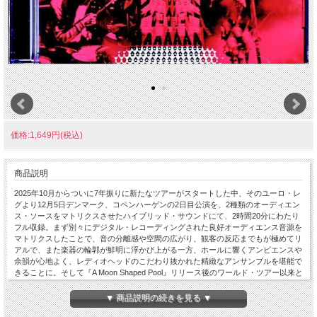
価格:1,649円(税込)
商品説明
2025年10月からついに7年振りに新たなツアーがスタートした中、そのユーロ・レ
グより12月5日デンマーク、コペンハーゲンの2日目公演を、2種類のオーディエン
ス・ソースをマトリクスさせたハイブリッド・サウンドにて、2時間20分にわたり
フル収録。まず別々にデジタル・レコーディングされた良好オーディエンス音源を
マトリクスしたことで、音の分離感や空間の広がり、観客の反応までもが極めてリ
アルで、また楽器の輪郭が鮮明に浮かび上がる一方、ホールに響くアンビエンスや
余韻が心地よく、レディオヘッドのこだわり抜かれた精緻なアンサンブルを堪能で
きることに。そして『A Moon Shaped Pool』リリース後のワールド・ツアー以来と
なるこのツアーは、新作アルバムの発表も無く行われ、よってこれまでのキャリア
を総括したセットリストとなり、日々セットが様変わりするのも大きなポイント。
▼ 商品説明の続きを見る ▼
そんな中で今回話題となっているのは、「Nude」に加えられた新たなイントロア