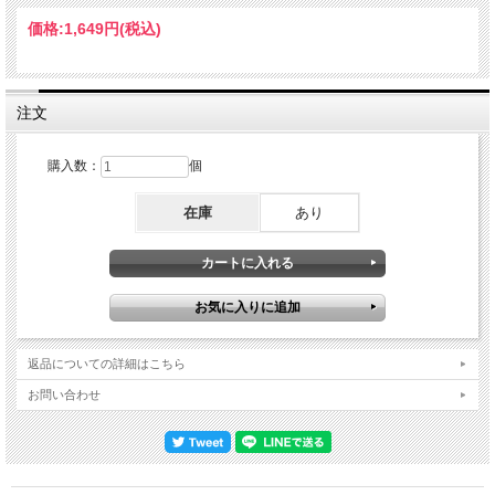
レンジ。従来のしっとりとした幕開けに、より幻想的なイントロが加わることで、
楽曲全体の世界観が一段と広がり、繊細なトム・ヨークのボーカルとともに、観客
価格:
1,649円
(税込)
を静かに引き込んでいく様子は圧巻。また「Jigsaw Falling Into Place」も『IN
RAINBOWS』ツアーではひんぱんに披露され、かつシングルカットされた人気曲
なのに近年のツアーでは封印されてきた中で、今回は新アレンジが施された定番曲
に。さらにTikTokでバズったのをきっかけに再評価されヒットした「Let
Down」、トムとジョニーによるリズムボックスとの弾き語りアレンジをベースに
注文
新アレンジが施された「Present Tense」、そして「Paranoid Android」や
「Idioteque」、「2 + 2 = 5」などの代表ナンバーももちろん披露されており、初期
から近年に至るまでの軌跡を凝縮させたファン必聴のコレクターズ・エディショ
購入数：
個
ン。Live at Royal Arena, Copenhagen, Denmark 5th December 2025 : Remaster &
Matrix of 2 Stereo Audience Recordings Disc 1 : 1. Introduction 2. 2 + 2 = 5 3. Airbag
在庫
あり
4. Jigsaw Falling Into Place 5. All I Need 6. Ful Stop 7. Nude 8. Reckoner 9. The
Bends 10. Separator 11. Pyramid Song 12. You And Whose Army Disc 2 : 1. Sit
Down. Stand Up 2. Myxomatosis 3. No Surprises 4. Optimistic 5. Bodysnatchers 6.
Exit Music (For A Film) 7. Street Spirit (Fade Out) 8. Encore Break 9. Let Down 10.
Weird Fishes / Arpeggi 11. Idioteque 12. Present Tense 13. Like Spinning Plates 14.
Paranoid Android 15. There There Thom Yorke – vocals, guitar, piano, keyboards /
Colin Greenwood – bass guitar / Ed O'Brien – guitar, effects, backing vocals / Philip
Selway – drums, percussion / Jonny Greenwood – guitar, keyboards, ondes
Martenot, orchestral arrangements / Chris Vatalaro – drums, percussion
返品についての詳細はこちら
お問い合わせ