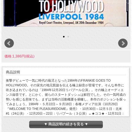
価格:1,386円(税込)
商品説明
衝撃デビューで一気に時代の寵児となった1984年のFRANKIE GOES TO
HOLLYWOOD。その栄光の地元凱旋を伝える極上録音が登場です。そんな本作に
吹き込まれているのは「1984年12月20日リバプール公演」。その極上オーディエ
ンス録音です。とにかく、彼らのスタートダッシュは鮮烈でした。その一気呵成の
勢いを感じる意味でも、まずは当時の活動概要を俯瞰し、本作のポジションを探っ
てみましょう。1984年・５月22日～９月18日：各種メディア出演《10月29日
『WELCOME TO THE PLEASUREDOME』発売》・10月30日～12月５日：北米
#1（24公演）・12月20日～22日：リバプール（３公演）←★ココ★・12月31日：
MTV出演 1985年 ・２月８日：サンレモ音楽祭出演・３月12日～４月29日：欧州
（32公演）・５月10日：Golden Rose出演・５月11日～６月22日：北米#2（30公
▼ 商品説明の続きを見る ▼
演）・６月28日～７月４日：日本（６公演）・11月９日：Peter's Pop Show出演