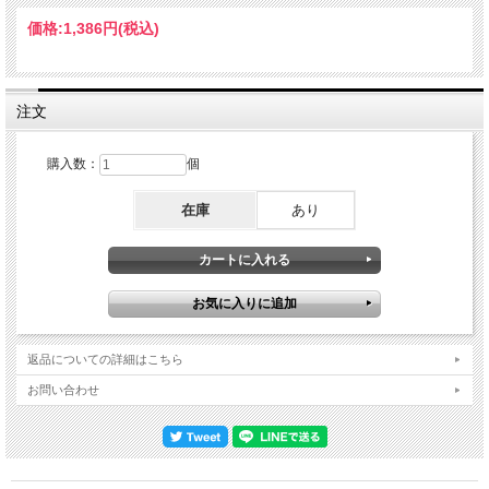
《11月『LIVERPOOL』制作開始》FM放送のような聴き応えのクリア・サウンド
これがデビュー・イヤーから翌年にかけての活動概要。シングル『Relax』『Two
価格:
1,386円
(税込)
Tribes』『The Power of Love』と３枚連続で全英１位を獲得し、10月にはデビュ
ー・アルバム『WELCOME TO THE PLEASUREDOME』をリリース。その直後か
ら北米ツアーに繰り出しました。本作が記録されたのは、そんな成功譚の真っ直
中。凱旋するように行われた地元リバプール３連続公演の初日にあたるコンサート
でした。そんなショウを真空パックした本作は、猛烈クリアな名録音。とにかく空
注文
気感がクリスタル・クリアに透き通り、そのド真ん中を貫く芯は力強く密度も手応
えもたっぷり。キリッとした輪郭には曇りも濁りも微塵も感じられず、セパレート
感も絶大。実のところ、浸っているうちに今聴いているのが客録なのかFM放送な
購入数：
個
のか分からなくなってくるほどです。そんなFM放送感を後押ししているのがオー
ディエンス・ノイズ。いかにも人気絶頂な黄色い嬌声も吸い込んでいるのですが、
在庫
あり
それが奇妙なほど遠い。ダイレクト感たっぷりな演奏音やヴォーカルの遙か向こう
側で騒ぎが起きている感じでして、まるでステージ裏や袖で録音しているかのよう
なバランスなのです。生演奏版WELCOME TO THE PLEASUREDOMEなショウ ん
なスーパークリアな明晰サウンドで描かれるのは「生演奏版のWELCOME TO THE
PLEASUREDOME」とでも言えそうなステージ。アルバム全16曲のうち「(Tag)」
「San Jose (The Way)」「The Ballad of 32」を除く全曲を披露。アルバムにも収
録されていた「War」や「Born to Run」といったカバー曲も含め、当時の彼らが提
示した「Pleasuredome」の世界観をそのままステージ・テンションで格上げ。大
ヒット中の「Relax」を２回演奏するという力業も当時の勢いならでは。純度
返品についての詳細はこちら
100％の「WELCOME TO THE PLEASUREDOMEワールド」が楽しめるのです。
衝撃のデビュー・イヤーを締めくくる地元リバプール凱旋。その現場をFM放送級
お問い合わせ
のクリスタル・クリア・サウンドで真空パックした秘宝ライヴアルバムです。純度
100％の「WELCOME TO THE PLEASUREDOMEワールド」を現場体験する快
感。1984年12月20日リバプール公演」の極上オーディエンス録音。FM放送と聴き
間違えそうなクリスタル・クリアの銘品で、『WELCOME TO THE
PLEASUREDOME』全16曲中13曲を披露した純度100％のステージをフル体験でき