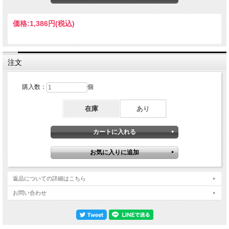
好評真っ最中ですので、当時の活動概要を俯瞰してそれぞれの位置関係を確認して
みましょう。1984年・１月７日～22日：北米#1（６公演）・２月３日～12日：欧
州#2（６公演）・３月27日＋４月８日：英国（２公演）←※MARQUEE 1984《３
価格:
1,386円
(税込)
月14日『RIDE THE LIGHTNING』完成》・６月６日～10日：欧州#3（５公演）・
７月20日＋８月３日：北米#2（２公演）・８月29日：ル・ブールジェ公演・11月
16日～12月20日：欧州#4（25公演）1985年・１月10日～３月19日：北米#3（55公
演）←※HOLLYWOOD PALLADIUM 1985＊８月17日『MONSTERS OF ROCK
1985』・８月24日：バークレー公演・８月31日：Day on the Green出演《９月
注文
『MASTER OF PUPPETS』制作開始》＊９月14日：Metal Hammer Festival←★本
作★・12月29日＋31日：北米#4（２公演）これが1985年のMETALLICA。いわゆ
る“RIDE THE LIGHTNING Tour”とされるのは1984年末の「欧州#4」と、1985年初
購入数：
個
の「北米#3」だけ。その後はフェスを中心とした単発ステージを幾つかこなしつ
つ、次作『MASTER OF PUPPETS』制作を開始。本作の“Metal Hammer
在庫
あり
Festival”出演は、そんな最中での特別ステージでもありました。先日の
『HOLLYWOOD PALLADIUM 1985 SOUNDBOARD』が「北米#3」のクラブ・ツ
アーから約60分のヘッドライン・ショウを封じ込めたのに対し、本作はフェスの大
舞台で約73分を叩きつけるヘッドライナーでした。五臓を打ちつけ六腑を蹴り上げ
る暴虐サウンドボード 前述のように、このショウはプロショット映像が残された
事でも知られるわけですが、その最高峰となるのが『RIDE THE LIGHTNING』30
周年デラックス・ボックスに収録された完全版。本作は、その制作過程から流出し
たと思われるサウンドボード・マスターなのです。先の『HOLLYWOOD
PALLADIUM 1985 SOUNDBOARD』と同じ独自ルートでもたらされたもので、公
返品についての詳細はこちら
式のプロショット映像と同一のソースとみられますが、まったく同一というわけで
もない。ライヴCDとしてのリリース計画でもあったのか、どうやらリマスターが
お問い合わせ
施されている模様です。実際、そのサウンドは強靱そのもの。とにかくぶ厚く、ド
迫力。冒頭「Creeping Death」の途中までは別録音で補完されているようですが、
その後は荒縄のような毛羽立つ極太サウンドが飛び出す。コール＆レスポンスも聞
こえるのでミックス卓直結ではないようですが、演奏音自体は完全に無加工・無調