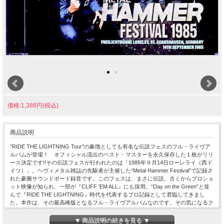
価格:1,386円(税込)
商品説明
"RIDE THE LIGHTNING Tour"の象徴としても有名な伝説フェスのフル・ライヴア
ルバムが登場！ オフィシャル流出のベスト・マスターを永久保存した１枚がリリ
ース決定です!!その伝説フェスが行われたのは「1985年９月14日ローレライ（西ド
イツ）」。ヘヴィメタル雑誌の先駆者が主催した“Metal Hammer Festival”で記録さ
れた豪腕サウンドボード録音です。このフェスは、まさに伝説。古くからプロショ
ット映像が知られ、一部が『CLIFF 'EM ALL』にも採用。“Day on the Green”と並
んで『RIDE THE LIGHTNING』時代を代表するプロ記録として君臨してきまし
た。本作は、その最高峰版となるフル・ライヴアルバムなのです。その気になるク
オリティの前に、まずはショウのポジション。1985年のサウンドボードと言え
ば、先日リリースされた『HOLLYWOOD PALLADIUM 1985 SOUNDBOARD』も大
▼ 商品説明の続きを見る ▼